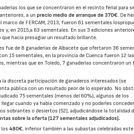
erías los que se concentraron en el recinto ferial para s
anteriores, a un
precio medio de arranque de 370€
. De he
 el marco de FERCAM, 2013, fueron 61 sementales lospropu
les y, en 2015,a 63 sementales. En sus 3 ediciones anterior
que hacía presagiar un resultado brillante.
les fue de 8 ganaderías de Albacete que ofertaron 36 seme
con 15 sementales, en la provincia de Cuenca fueron 12 la
s, mientras que en Toledo, 7 ganaderías concentraron un 
 la discreta participación de ganaderos interesados (se
venta pública con un resultado peor de lo esperado. No obst
adjudicado 75 sementales (menos del 60%), algunos de los
r llegar cuando ya había comenzado y no poderles concede
los sobrantes o desiertos (52), adjudicándose la totalidad d
tas sobre la oferta (127 sementales adjudicados).
 los
480€
, inferior también a las subastas celebradas este