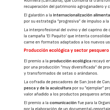
Riomiera (Cantabria), que combina la transfor
recuperación del patrimonio agroganadero y cu
El galardón a la
internacionalización alimenta
por su estrategia “progresiva” de impulso a la
La interprofesional del ovino y del caprino de
la campaña 'El Paquito' que intenta consolid
carne en formatos adaptados a los nuevos us
Producción ecológica y sector pesquero
El premio a la
producción ecológica
recayó en
por una producción “muy diversificada“ de p
y transformados de setas o arándanos.
La cofradía de pescadores de San José de Can
pesca y de la acuicultura
por su ”ejemplar“ p
valor añadido a los productos pesqueros artes
El premio a la
comunicación
fue para la Orga
por la elaboración de un documental-reportaje