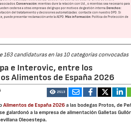
o asociados.
Conservación:
mientras dure la relación con Ud., o mientras sea necesario para
ueden cederse a otras
empresas del grupo
por motivos de gestión interna.
Derechos:
imitación del tratatamiento y decisiones automatizadas:
contacte con nuestro DPD
. Si
nte, puede presentar reclamación ante la
AEPD
.
Más información:
Política de Protección de
de 163 candidaturas en las 10 categorías convocadas
a e Interovic, entre los
ios Alimentos de España 2026
6
2513
io
Alimentos de España 2026
a las bodegas Protos, de Peñ
 se galardonó a la empresa de alimentación Galletas Gulló
sevillana Oleoestepa.