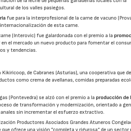
mación de la leche de pequeñas ganaderías locales con la
ltural de los valles pasiegos.
ria
fue para la interprofesional de la carne de vacuno (Pro
 internacionalización de esta carne.
 carne (Interovic) fue galardonada con el premio a la
promoc
ar en el mercado un nuevo producto para fomentar el cons
os y tendencias.
 Kikiricoop, de Cabranes (Asturias), una cooperativa que d
roductos como crema de avellanas, comidas preparadas eco
gas (Pontevedra) se alzó con el premio a la
producción de 
roceso de transformación y modernización, orientado a gen
anales sin incrementar el esfuerzo extractivo.
nización Productores Asociados Grandes Atuneros Congela
 que ofrece una visión ”completa y rigurosa“ de un sector