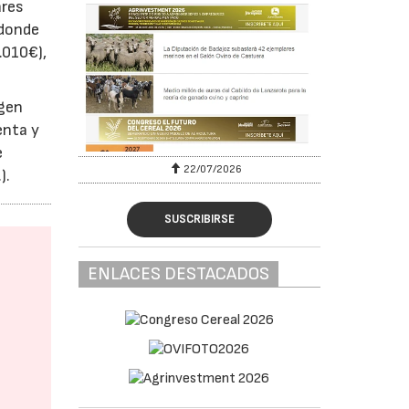
ares
 donde
.010€),
igen
enta y
e
22/07/2026
).
SUSCRIBIRSE
ENLACES DESTACADOS