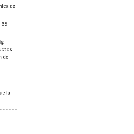
mica de
n 65
ig
ductos
n de
ue la