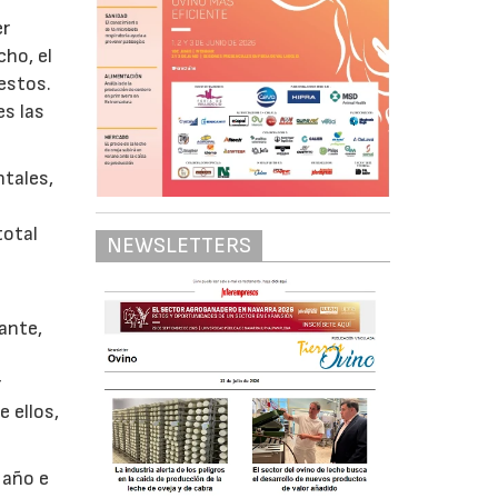
er
cho, el
estos.
es las
ntales,
s
total
NEWSLETTERS
ante,
r
e ellos,
 año e