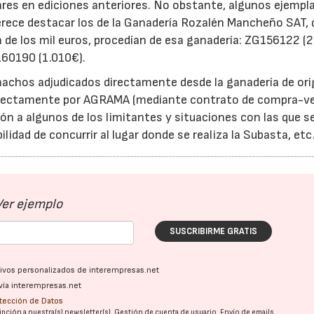
ares en ediciones anteriores. No obstante, algunos ejempl
merece destacar los de la Ganadería Rozalén Mancheño SAT,
a de los mil euros, procedían de esa ganadería: ZG156122 (2
60190 (1.010€).
achos adjudicados directamente desde la ganadería de or
 directamente por AGRAMA (mediante contrato de compra-v
ión a algunos de los limitantes y situaciones con las que s
22/07/2026
29/07/2026
dad de concurrir al lugar donde se realiza la Subasta, etc.
Ver ejemplo
SUSCRIBIRME GRATIS
ativos personalizados de interempresas.net
vía interempresas.net
otección de Datos
pción a nuestra(s) newsletter(s). Gestión de cuenta de usuario. Envío de emails