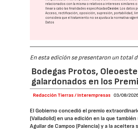
relacionados con la misma o relativos a intereses similares 
llevar a cabo las finalidades especificadas
Cesión:
Los datos p
Acceso, rectificación, oposición, supresión, portabilidad, l
considera que el tratamiento no se ajusta a la normativa vige
Datos
En esta edición se presentaron un total 
Bodegas Protos, Oleoestep
galardonados en los Prem
Redacción Tierras / Interempresas
03/08/202
El Gobierno concedió el premio extraordinar
(Valladolid) en una edición en la que también
Aguilar de Campoo (Palencia) y a la aceitera 