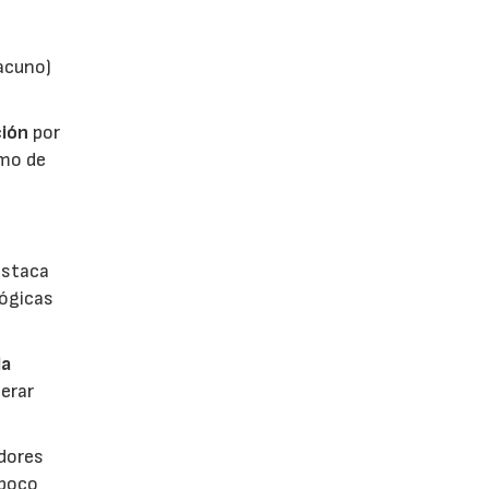
vacuno)
ión
por
umo de
estaca
lógicas
la
erar
dores
 poco