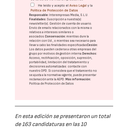
He leído y acepto el
Aviso Legal
y la
Política de Protección de Datos
Responsable:
Interempresas Media, S.L.U.
Finalidades:
Suscripción a nuestra(s)
newsletter(s). Gestión de cuenta de usuario.
Envío de emails relacionados con la misma o
relativos a intereses similares o
asociados.
Conservación:
mientras dure la
relación con Ud., o mientras sea necesario para
llevar a cabo las finalidades especificadas
Cesión:
Los datos pueden cederse a otras
empresas del
grupo
por motivos de gestión interna.
Derechos:
Acceso, rectificación, oposición, supresión,
portabilidad, limitación del tratatamiento y
decisiones automatizadas:
contacte con
nuestro DPD
. Si considera que el tratamiento no
se ajusta a la normativa vigente, puede presentar
reclamación ante la
AEPD
.
Más información:
Política de Protección de Datos
En esta edición se presentaron un total
de 163 candidaturas en las 10