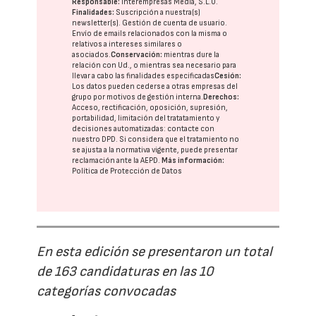
Responsable:
Interempresas Media, S.L.U.
Finalidades:
Suscripción a nuestra(s)
newsletter(s). Gestión de cuenta de usuario.
Envío de emails relacionados con la misma o
relativos a intereses similares o
asociados.
Conservación:
mientras dure la
relación con Ud., o mientras sea necesario para
llevar a cabo las finalidades especificadas
Cesión:
Los datos pueden cederse a otras
empresas del
grupo
por motivos de gestión interna.
Derechos:
Acceso, rectificación, oposición, supresión,
portabilidad, limitación del tratatamiento y
decisiones automatizadas:
contacte con
nuestro DPD
. Si considera que el tratamiento no
se ajusta a la normativa vigente, puede presentar
reclamación ante la
AEPD
.
Más información:
Política de Protección de Datos
En esta edición se presentaron un total
de 163 candidaturas en las 10
categorías convocadas