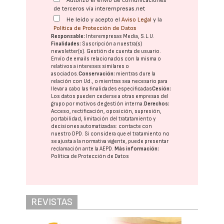
Autorizo el envío de comunicaciones
de terceros vía interempresas.net
He leído y acepto el
Aviso Legal
y la
Política de Protección de Datos
Responsable:
Interempresas Media, S.L.U.
Finalidades:
Suscripción a nuestra(s)
newsletter(s). Gestión de cuenta de usuario.
Envío de emails relacionados con la misma o
relativos a intereses similares o
asociados.
Conservación:
mientras dure la
relación con Ud., o mientras sea necesario para
llevar a cabo las finalidades especificadas
Cesión:
Los datos pueden cederse a otras
empresas del
grupo
por motivos de gestión interna.
Derechos:
Acceso, rectificación, oposición, supresión,
portabilidad, limitación del tratatamiento y
decisiones automatizadas:
contacte con
nuestro DPD
. Si considera que el tratamiento no
se ajusta a la normativa vigente, puede presentar
reclamación ante la
AEPD
.
Más información:
Política de Protección de Datos
REVISTAS