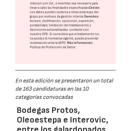
relación con Ud., o mientras sea necesario para
llevar a cabo las finalidades especificadas
Cesión:
Los datos pueden cederse a otras
empresas del
grupo
por motivos de gestión interna.
Derechos:
Acceso, rectificación, oposición, supresión,
portabilidad, limitación del tratatamiento y
decisiones automatizadas:
contacte con
nuestro DPD
. Si considera que el tratamiento no
se ajusta a la normativa vigente, puede presentar
reclamación ante la
AEPD
.
Más información:
Política de Protección de Datos
En esta edición se presentaron un total
de 163 candidaturas en las 10
categorías convocadas
Bodegas Protos,
Oleoestepa e Interovic,
entre los galardonados