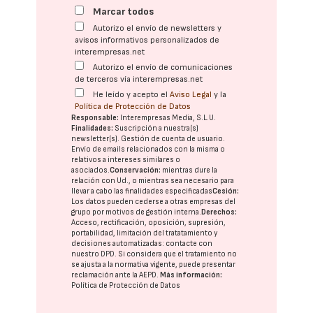
Marcar todos
Autorizo el envío de newsletters y
avisos informativos personalizados de
interempresas.net
Autorizo el envío de comunicaciones
de terceros vía interempresas.net
He leído y acepto el
Aviso Legal
y la
Política de Protección de Datos
Responsable:
Interempresas Media, S.L.U.
Finalidades:
Suscripción a nuestra(s)
newsletter(s). Gestión de cuenta de usuario.
Envío de emails relacionados con la misma o
relativos a intereses similares o
asociados.
Conservación:
mientras dure la
relación con Ud., o mientras sea necesario para
llevar a cabo las finalidades especificadas
Cesión:
Los datos pueden cederse a otras
empresas del
grupo
por motivos de gestión interna.
Derechos:
Acceso, rectificación, oposición, supresión,
portabilidad, limitación del tratatamiento y
decisiones automatizadas:
contacte con
nuestro DPD
. Si considera que el tratamiento no
se ajusta a la normativa vigente, puede presentar
reclamación ante la
AEPD
.
Más información:
Política de Protección de Datos