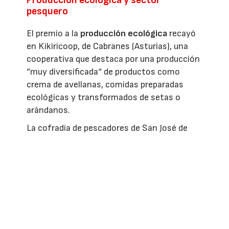
Producción ecológica y sector
pesquero
El premio a la
producción ecológica
recayó
en Kikiricoop, de Cabranes (Asturias), una
cooperativa que destaca por una producción
“muy diversificada“ de productos como
crema de avellanas, comidas preparadas
ecológicas y transformados de setas o
arándanos.
La cofradía de pescadores de San José de
Cangas (Pontevedra) se alzó con el premio a
la
producción de la pesca y de la
acuicultura
por su ”ejemplar“ proceso de
transformación y modernización, orientado
a generar valor añadido a los productos
pesqueros artesanales sin incrementar el
esfuerzo extractivo.