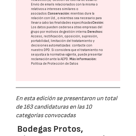
Envío de emails relacionados con la misma o
relativos a intereses similares o
asociados.
Conservación:
mientras dure la
relación con Ud., o mientras sea necesario para
llevar a cabo las finalidades especificadas
Cesión:
Los datos pueden cederse a otras
empresas del
grupo
por motivos de gestión interna.
Derechos:
Acceso, rectificación, oposición, supresión,
portabilidad, limitación del tratatamiento y
decisiones automatizadas:
contacte con
nuestro DPD
. Si considera que el tratamiento no
se ajusta a la normativa vigente, puede presentar
reclamación ante la
AEPD
.
Más información:
Política de Protección de Datos
En esta edición se presentaron un total
de 163 candidaturas en las 10
categorías convocadas
Bodegas Protos,