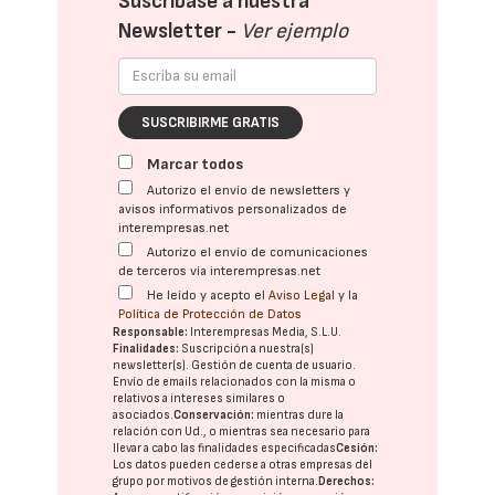
Suscríbase a nuestra
Newsletter -
Ver ejemplo
SUSCRIBIRME GRATIS
Marcar todos
Autorizo el envío de newsletters y
avisos informativos personalizados de
interempresas.net
Autorizo el envío de comunicaciones
de terceros vía interempresas.net
He leído y acepto el
Aviso Legal
y la
Política de Protección de Datos
Responsable:
Interempresas Media, S.L.U.
Finalidades:
Suscripción a nuestra(s)
newsletter(s). Gestión de cuenta de usuario.
Envío de emails relacionados con la misma o
relativos a intereses similares o
asociados.
Conservación:
mientras dure la
relación con Ud., o mientras sea necesario para
llevar a cabo las finalidades especificadas
Cesión:
Los datos pueden cederse a otras
empresas del
grupo
por motivos de gestión interna.
Derechos: