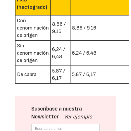
(hectogrado)
Con
8,86 /
denominación
8,86 / 9,16
9,16
de origen
Sin
6,24 /
denominación
6,24 / 6,48
6,48
de origen
5,87 /
De cabra
5,87 / 6,17
6,17
Suscríbase a nuestra
Newsletter -
Ver ejemplo