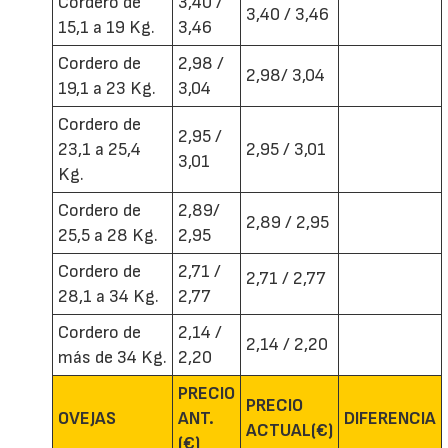
Cordero de
3,40 /
3,40 / 3,46
15,1 a 19 Kg.
3,46
Cordero de
2,98 /
2,98/ 3,04
19,1 a 23 Kg.
3,04
Cordero de
2,95 /
23,1 a 25,4
2,95 / 3,01
3,01
Kg.
Cordero de
2,89/
2,89 / 2,95
25,5 a 28 Kg.
2,95
Cordero de
2,71 /
2,71 / 2,77
28,1 a 34 Kg.
2,77
Cordero de
2,14 /
2,14 / 2,20
más de 34 Kg.
2,20
PRECIO
PRECIO
OVEJAS
ANT.
DIFERENCIA
ACTUAL(€)
(€)