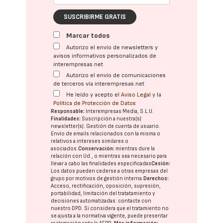
SUSCRIBIRME GRATIS
Marcar todos
Autorizo el envío de newsletters y
avisos informativos personalizados de
interempresas.net
Autorizo el envío de comunicaciones
de terceros vía interempresas.net
He leído y acepto el
Aviso Legal
y la
Política de Protección de Datos
Responsable:
Interempresas Media, S.L.U.
Finalidades:
Suscripción a nuestra(s)
newsletter(s). Gestión de cuenta de usuario.
Envío de emails relacionados con la misma o
relativos a intereses similares o
asociados.
Conservación:
mientras dure la
relación con Ud., o mientras sea necesario para
llevar a cabo las finalidades especificadas
Cesión:
Los datos pueden cederse a otras
empresas del
grupo
por motivos de gestión interna.
Derechos:
Acceso, rectificación, oposición, supresión,
portabilidad, limitación del tratatamiento y
decisiones automatizadas:
contacte con
nuestro DPD
. Si considera que el tratamiento no
se ajusta a la normativa vigente, puede presentar