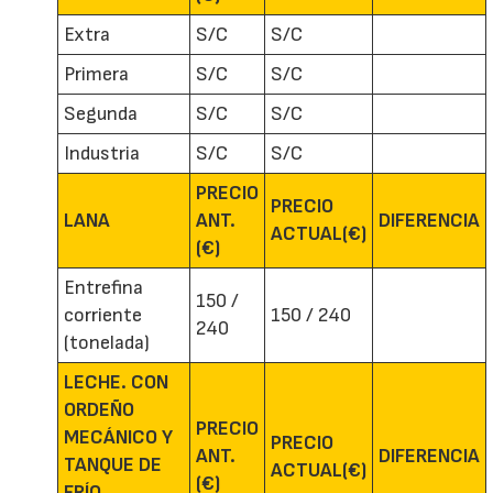
Extra
S/C
S/C
Primera
S/C
S/C
Segunda
S/C
S/C
Industria
S/C
S/C
PRECIO
PRECIO
LANA
ANT.
DIFERENCIA
ACTUAL(€)
(€)
Entrefina
150 /
corriente
150 / 240
240
(tonelada)
LECHE. CON
ORDEÑO
PRECIO
MECÁNICO Y
PRECIO
ANT.
DIFERENCIA
TANQUE DE
ACTUAL(€)
(€)
FRÍO