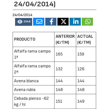
24/04/2014)
24/04/2014
2048
ANTERIOR
ACTUAL
PRODUCTO
(€/TM)
(€/TM)
Alfalfa rama campo
165
159
1ª
Alfalfa rama campo
132
126
2ª
Avena blanca
144
144
Avena rubia
148
148
Cebada pienso -62
151
149
kg / hl