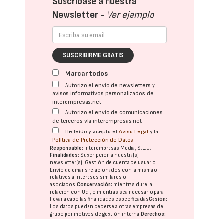
Suscríbase a nuestra
Newsletter -
Ver ejemplo
SUSCRIBIRME GRATIS
Marcar todos
Autorizo el envío de newsletters y
avisos informativos personalizados de
interempresas.net
Autorizo el envío de comunicaciones
de terceros vía interempresas.net
He leído y acepto el
Aviso Legal
y la
Política de Protección de Datos
Responsable:
Interempresas Media, S.L.U.
Finalidades:
Suscripción a nuestra(s)
newsletter(s). Gestión de cuenta de usuario.
Envío de emails relacionados con la misma o
relativos a intereses similares o
asociados.
Conservación:
mientras dure la
relación con Ud., o mientras sea necesario para
llevar a cabo las finalidades especificadas
Cesión:
Los datos pueden cederse a otras
empresas del
grupo
por motivos de gestión interna.
Derechos: