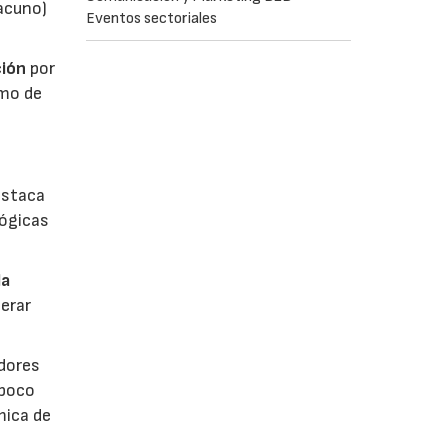
vacuno)
Eventos sectoriales
ión
por
umo de
estaca
lógicas
la
erar
dores
 poco
mica de