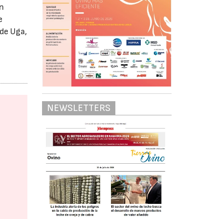
n
e
 de Uga,
NEWSLETTERS