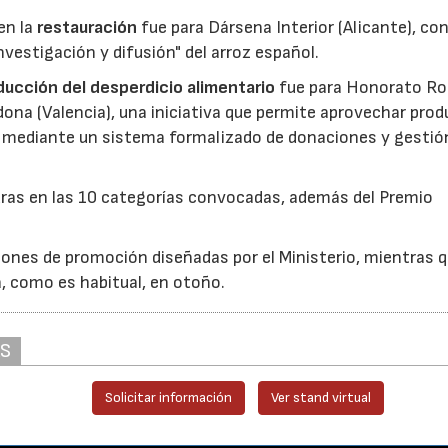
en la
restauración
fue para Dársena Interior (Alicante), co
nvestigación y difusión" del arroz español.
reducción del desperdicio alimentario
fue para Honorato Ro
edona (Valencia), una iniciativa que permite aprovechar pro
cio mediante un sistema formalizado de donaciones y gestió
uras en las 10 categorías convocadas, además del Premio
ones de promoción diseñadas por el Ministerio, mientras q
á, como es habitual, en otoño.
AS
Solicitar información
Ver stand virtual