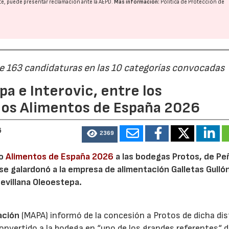
nte, puede presentar reclamación ante la
AEPD
.
Más información:
Política de Protección de
de 163 candidaturas en las 10 categorías convocadas
a e Interovic, entre los
22/07/2026
29/07/2026
ios Alimentos de España 2026
6
2369
io
Alimentos de España 2026
a las bodegas Protos, de Peñ
 se galardonó a la empresa de alimentación Galletas Gulló
sevillana Oleoestepa.
ación
(MAPA) informó de la concesión a Protos de dicha dis
nvertido a la bodega en “uno de los grandes referentes“ d