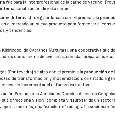
ria
fue para la interprofesional de la carne de vacuno (Pro
 internacionalización de esta carne.
 carne (Interovic) fue galardonada con el premio a la
promoc
ar en el mercado un nuevo producto para fomentar el cons
os y tendencias.
 Kikiricoop, de Cabranes (Asturias), una cooperativa que d
roductos como crema de avellanas, comidas preparadas eco
gas (Pontevedra) se alzó con el premio a la
producción de 
roceso de transformación y modernización, orientado a gen
anales sin incrementar el esfuerzo extractivo.
nización Productores Asociados Grandes Atuneros Congela
 que ofrece una visión ”completa y rigurosa“ de un sector
 y aporta, además, una ”excelente” radiografía socioeconó