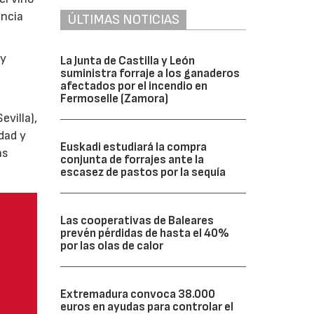
encia
ÚLTIMAS NOTICIAS
y
La Junta de Castilla y León
suministra forraje a los ganaderos
afectados por el incendio en
Fermoselle (Zamora)
villa),
dad y
Euskadi estudiará la compra
as
conjunta de forrajes ante la
escasez de pastos por la sequía
Las cooperativas de Baleares
prevén pérdidas de hasta el 40%
por las olas de calor
Extremadura convoca 38.000
euros en ayudas para controlar el