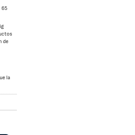
n 65
ig
ductos
n de
ue la