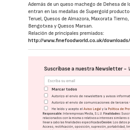
Además de un queso machego de Dehesa de lo
entran en las medallas de Supergold producto
Teruel, Quesos de Almazora, Maxorata Tierno, 
Bengotxea y Quesos Marsan.
Relación de principales premiados:
http://www.finefoodworld.co.uk/download
Suscríbase a nuestra Newsletter -
Marcar todos
Autorizo el envío de newsletters y avisos inform
Autorizo el envío de comunicaciones de terceros 
He leído y acepto el
Aviso Legal
y la
Política de Pr
Responsable:
Interempresas Media, S.L.U.
Finalidades:
Suscri
relacionados con la misma o relativos a intereses similares 
llevar a cabo las finalidades especificadas
Cesión:
Los datos p
Acceso, rectificación, oposición, supresión, portabilidad, l