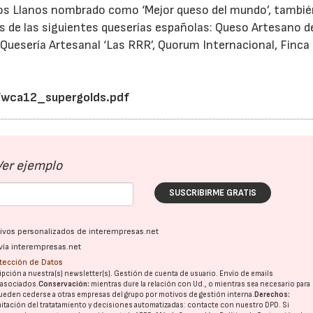
s Llanos nombrado como ‘Mejor queso del mundo’, tambié
s de las siguientes queserías españolas: Queso Artesano d
Quesería Artesanal ‘Las RRR’, Quorum Internacional, Finca
s/wca12_supergolds.pdf
Ver ejemplo
SUSCRIBIRME GRATIS
ativos personalizados de interempresas.net
vía interempresas.net
otección de Datos
pción a nuestra(s) newsletter(s). Gestión de cuenta de usuario. Envío de emails
o asociados.
Conservación:
mientras dure la relación con Ud., o mientras sea necesario para
ueden cederse a otras
empresas del grupo
por motivos de gestión interna.
Derechos:
imitación del tratatamiento y decisiones automatizadas:
contacte con nuestro DPD
. Si