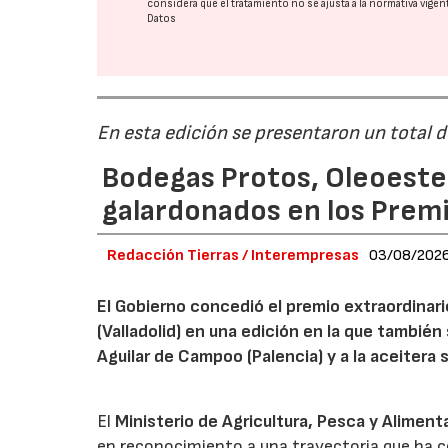
considera que el tratamiento no se ajusta a la normativa vige
Datos
En esta edición se presentaron un total 
Bodegas Protos, Oleoestep
galardonados en los Prem
Redacción Tierras / Interempresas
03/08/202
El Gobierno concedió el premio extraordinar
(Valladolid) en una edición en la que también
Aguilar de Campoo (Palencia) y a la aceitera 
El
Ministerio de Agricultura, Pesca y Aliment
en reconocimiento a una trayectoria que ha co