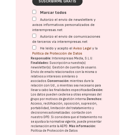
SUSCRIBIRME GRATIS
Marcar todos
Autorizo el envío de newsletters y
avisos informativos personalizados de
interempresas.net
Autorizo el envío de comunicaciones
de terceros vía interempresas.net
He leído y acepto el
Aviso Legal
y la
Política de Protección de Datos
Responsable:
Interempresas Media, S.L.U.
Finalidades:
Suscripción a nuestra(s)
newsletter(s). Gestión de cuenta de usuario.
Envío de emails relacionados con la misma o
relativos a intereses similares o
asociados.
Conservación:
mientras dure la
relación con Ud., o mientras sea necesario para
llevar a cabo las finalidades especificadas
Cesión:
Los datos pueden cederse a otras
empresas del
grupo
por motivos de gestión interna.
Derechos:
Acceso, rectificación, oposición, supresión,
portabilidad, limitación del tratatamiento y
decisiones automatizadas:
contacte con
nuestro DPD
. Si considera que el tratamiento no
se ajusta a la normativa vigente, puede presentar
reclamación ante la
AEPD
.
Más información:
Política de Protección de Datos