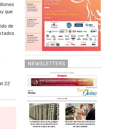
illones
ay que
uido de
Estados
.
NEWSLETTERS
el 22