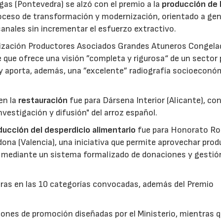
gas (Pontevedra) se alzó con el premio a la
producción de 
roceso de transformación y modernización, orientado a gen
anales sin incrementar el esfuerzo extractivo.
nización Productores Asociados Grandes Atuneros Congela
 que ofrece una visión ”completa y rigurosa“ de un sector
 y aporta, además, una ”excelente” radiografía socioeconó
en la
restauración
fue para Dársena Interior (Alicante), co
nvestigación y difusión" del arroz español.
reducción del desperdicio alimentario
fue para Honorato Ro
edona (Valencia), una iniciativa que permite aprovechar pro
cio mediante un sistema formalizado de donaciones y gestió
uras en las 10 categorías convocadas, además del Premio
ones de promoción diseñadas por el Ministerio, mientras q