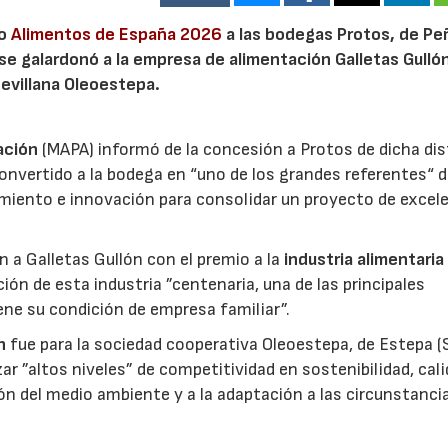
io
Alimentos de España 2026
a las bodegas Protos, de Peñ
 se galardonó a la empresa de alimentación Galletas Gulló
sevillana Oleoestepa.
ación
(MAPA) informó de la concesión a Protos de dicha dis
nvertido a la bodega en “uno de los grandes referentes“ d
miento e innovación para consolidar un proyecto de excel
ón a Galletas Gullón con el premio a la
industria alimentaria
ión de esta industria ”centenaria, una de las principales
ene su condición de empresa familiar”.
n
fue para la sociedad cooperativa Oleoestepa, de Estepa (Se
zar ”altos niveles” de competitividad en sostenibilidad, cali
ión del medio ambiente y a la adaptación a las circunstanci