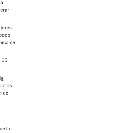
la
erar
dores
 poco
mica de
n 65
ig
ductos
n de
ue la