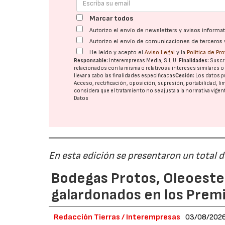
Marcar todos
Autorizo el envío de newsletters y avisos inform
Autorizo el envío de comunicaciones de terceros 
He leído y acepto el
Aviso Legal
y la
Política de Pr
Responsable:
Interempresas Media, S.L.U.
Finalidades:
Suscri
relacionados con la misma o relativos a intereses similares 
llevar a cabo las finalidades especificadas
Cesión:
Los datos p
Acceso, rectificación, oposición, supresión, portabilidad, l
considera que el tratamiento no se ajusta a la normativa vige
Datos
En esta edición se presentaron un total 
Bodegas Protos, Oleoestep
galardonados en los Prem
Redacción Tierras / Interempresas
03/08/202