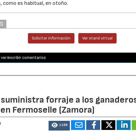
á, como es habitual, en otoño.
AS
Solicitar información
Ver stand virtual
ver/escribir comentarios
n suministra forraje a los ganadero
 en Fermoselle (Zamora)
6
1166