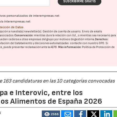
SUSCRIBIRME GRATIS
ativos personalizados de interempresas.net
vía interempresas.net
otección de Datos
pción a nuestra(s) newsletter(s). Gestión de cuenta de usuario. Envío de emails
o asociados.
Conservación:
mientras dure la relación con Ud., o mientras sea necesario para
ueden cederse a otras
empresas del grupo
por motivos de gestión interna.
Derechos:
imitación del tratatamiento y decisiones automatizadas:
contacte con nuestro DPD
. Si
nte, puede presentar reclamación ante la
AEPD
.
Más información:
Política de Protección de
22/07/2026
29/07/2026
de 163 candidaturas en las 10 categorías convocadas
a e Interovic, entre los
ios Alimentos de España 2026
6
2588