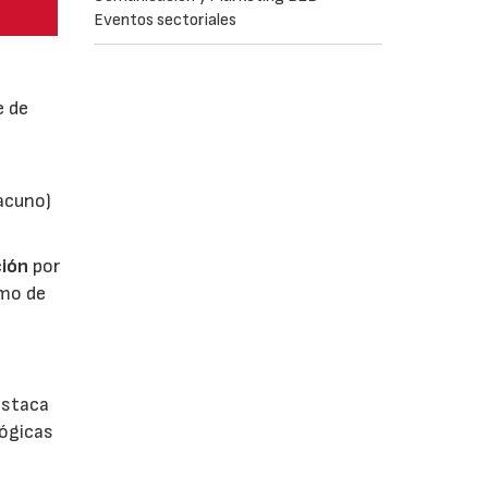
Eventos sectoriales
e de
vacuno)
ión
por
umo de
estaca
lógicas