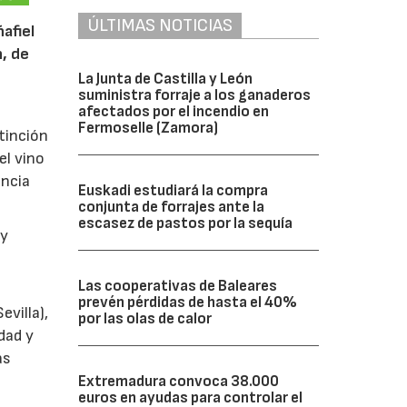
ÚLTIMAS NOTICIAS
afiel
n, de
La Junta de Castilla y León
suministra forraje a los ganaderos
afectados por el incendio en
Fermoselle (Zamora)
tinción
el vino
encia
Euskadi estudiará la compra
conjunta de forrajes ante la
escasez de pastos por la sequía
y
Las cooperativas de Baleares
prevén pérdidas de hasta el 40%
villa),
por las olas de calor
dad y
as
Extremadura convoca 38.000
euros en ayudas para controlar el