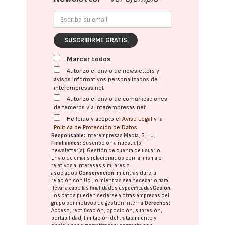
SUSCRIBIRME GRATIS
Marcar todos
Autorizo el envío de newsletters y
avisos informativos personalizados de
interempresas.net
Autorizo el envío de comunicaciones
de terceros vía interempresas.net
He leído y acepto el
Aviso Legal
y la
Política de Protección de Datos
Responsable:
Interempresas Media, S.L.U.
Finalidades:
Suscripción a nuestra(s)
newsletter(s). Gestión de cuenta de usuario.
Envío de emails relacionados con la misma o
relativos a intereses similares o
asociados.
Conservación:
mientras dure la
relación con Ud., o mientras sea necesario para
llevar a cabo las finalidades especificadas
Cesión:
Los datos pueden cederse a otras
empresas del
grupo
por motivos de gestión interna.
Derechos:
Acceso, rectificación, oposición, supresión,
portabilidad, limitación del tratatamiento y