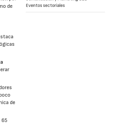
Eventos sectoriales
umo de
estaca
lógicas
la
erar
dores
 poco
mica de
n 65