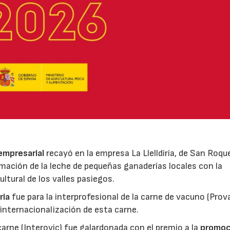
 empresarial
recayó en la empresa La Llelldiría, de San Roqu
mación de la leche de pequeñas ganaderías locales con la
ltural de los valles pasiegos.
ria
fue para la interprofesional de la carne de vacuno (Pro
 internacionalización de esta carne.
 carne (Interovic) fue galardonada con el premio a la
promoc