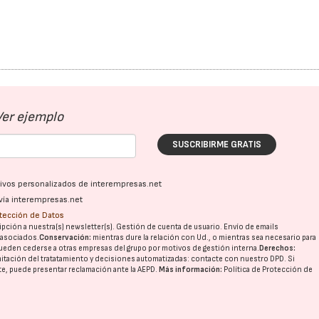
Ver ejemplo
SUSCRIBIRME GRATIS
ativos personalizados de interempresas.net
vía interempresas.net
otección de Datos
pción a nuestra(s) newsletter(s). Gestión de cuenta de usuario. Envío de emails
o asociados.
Conservación:
mientras dure la relación con Ud., o mientras sea necesario para
ueden cederse a otras
empresas del grupo
por motivos de gestión interna.
Derechos:
imitación del tratatamiento y decisiones automatizadas:
contacte con nuestro DPD
. Si
nte, puede presentar reclamación ante la
AEPD
.
Más información:
Política de Protección de