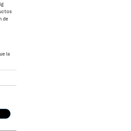
ig
ductos
n de
ue la