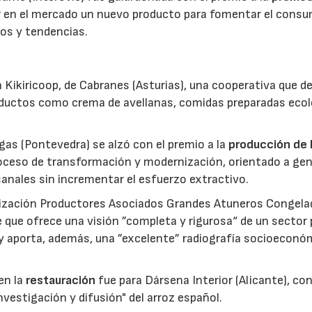
ar en el mercado un nuevo producto para fomentar el cons
os y tendencias.
 Kikiricoop, de Cabranes (Asturias), una cooperativa que d
roductos como crema de avellanas, comidas preparadas eco
gas (Pontevedra) se alzó con el premio a la
producción de 
roceso de transformación y modernización, orientado a gen
anales sin incrementar el esfuerzo extractivo.
nización Productores Asociados Grandes Atuneros Congela
 que ofrece una visión ”completa y rigurosa“ de un sector
 y aporta, además, una ”excelente” radiografía socioeconó
en la
restauración
fue para Dársena Interior (Alicante), co
nvestigación y difusión" del arroz español.