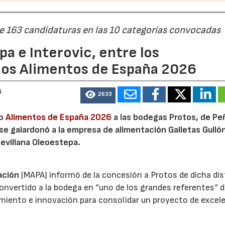
de 163 candidaturas en las 10 categorías convocadas
a e Interovic, entre los
ios Alimentos de España 2026
6
22/07/2026
29/07/2026
2633
io
Alimentos de España 2026
a las bodegas Protos, de Peñ
 se galardonó a la empresa de alimentación Galletas Gulló
sevillana Oleoestepa.
ación
(MAPA) informó de la concesión a Protos de dicha dis
nvertido a la bodega en “uno de los grandes referentes“ d
miento e innovación para consolidar un proyecto de excel