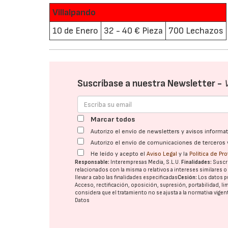
Villalpando
10 de Enero
32 - 40 € Pieza
700 Lechazos
Suscríbase a nuestra Newsletter -
Marcar todos
Autorizo el envío de newsletters y avisos inform
Autorizo el envío de comunicaciones de terceros 
He leído y acepto el
Aviso Legal
y la
Política de Pr
Responsable:
Interempresas Media, S.L.U.
Finalidades:
Suscri
relacionados con la misma o relativos a intereses similares 
llevar a cabo las finalidades especificadas
Cesión:
Los datos p
Acceso, rectificación, oposición, supresión, portabilidad, l
considera que el tratamiento no se ajusta a la normativa vige
Datos