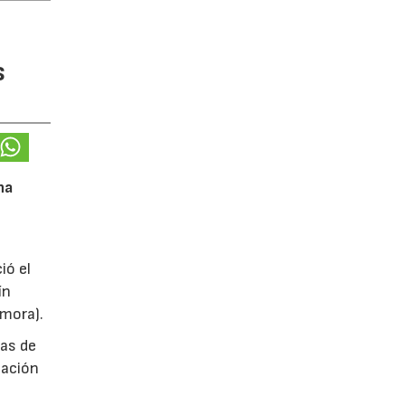
s
na
ió el
ín
amora).
das de
tación