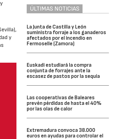
y
ÚLTIMAS NOTICIAS
La Junta de Castilla y León
villa),
suministra forraje a los ganaderos
dad y
afectados por el incendio en
Fermoselle (Zamora)
as
Euskadi estudiará la compra
conjunta de forrajes ante la
escasez de pastos por la sequía
Las cooperativas de Baleares
prevén pérdidas de hasta el 40%
por las olas de calor
Extremadura convoca 38.000
euros en ayudas para controlar el