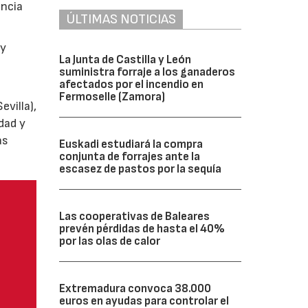
encia
ÚLTIMAS NOTICIAS
y
La Junta de Castilla y León
suministra forraje a los ganaderos
afectados por el incendio en
Fermoselle (Zamora)
villa),
dad y
as
Euskadi estudiará la compra
conjunta de forrajes ante la
escasez de pastos por la sequía
Las cooperativas de Baleares
prevén pérdidas de hasta el 40%
por las olas de calor
Extremadura convoca 38.000
euros en ayudas para controlar el