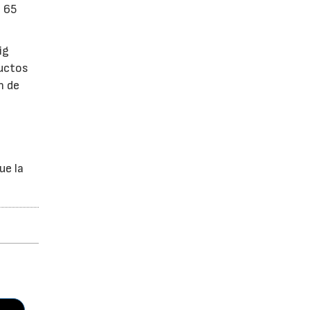
n 65
ig
ductos
n de
ue la