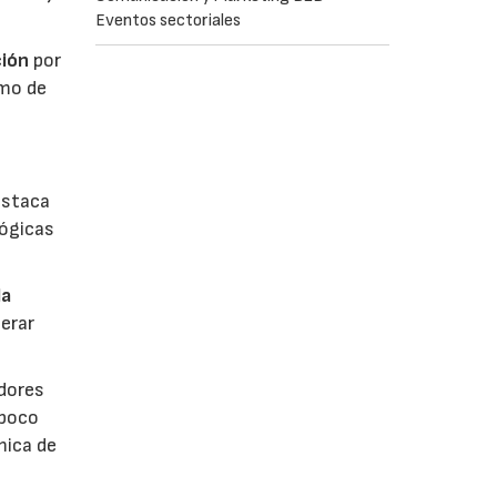
Eventos sectoriales
ión
por
umo de
estaca
lógicas
la
erar
dores
 poco
mica de