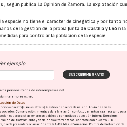
es
, según publica La Opinión de Zamora. La explotación cu
 la especie no tiene el carácter de cinegética y por tanto n
manos de la gestión de la propia
Junta de Castilla y Leó
n la
medidas para controlar la población de la especie.
Ver ejemplo
SUSCRIBIRME GRATIS
ativos personalizados de interempresas.net
vía interempresas.net
otección de Datos
pción a nuestra(s) newsletter(s). Gestión de cuenta de usuario. Envío de emails
o asociados.
Conservación:
mientras dure la relación con Ud., o mientras sea necesario para
ueden cederse a otras
empresas del grupo
por motivos de gestión interna.
Derechos:
imitación del tratatamiento y decisiones automatizadas:
contacte con nuestro DPD
. Si
nte, puede presentar reclamación ante la
AEPD
.
Más información:
Política de Protección de