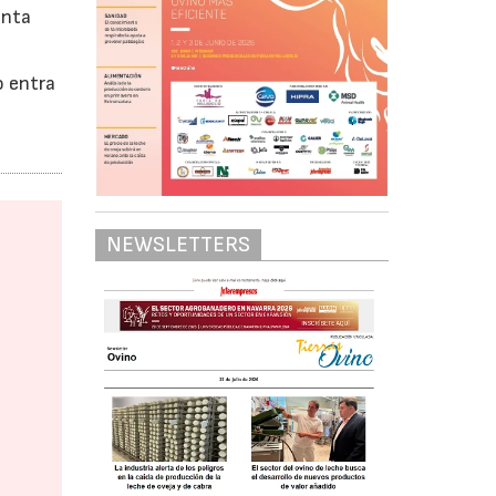
enta
o entra
NEWSLETTERS