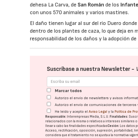
dehesa La Carva, de
San Román
de los
Infant
con unos 570 animales y varios mastines.
El daño tienen lugar al sur del río Duero donde
dentro de los plantes de caza, lo que deja en 
responsabilidad de los daños y la adopción de 
Suscríbase a nuestra Newsletter -
Marcar todos
Autorizo el envío de newsletters y avisos inform
Autorizo el envío de comunicaciones de terceros 
He leído y acepto el
Aviso Legal
y la
Política de Pr
Responsable:
Interempresas Media, S.L.U.
Finalidades:
Suscri
relacionados con la misma o relativos a intereses similares 
llevar a cabo las finalidades especificadas
Cesión:
Los datos p
Acceso, rectificación, oposición, supresión, portabilidad, l
considera que el tratamiento no se ajusta a la normativa vige