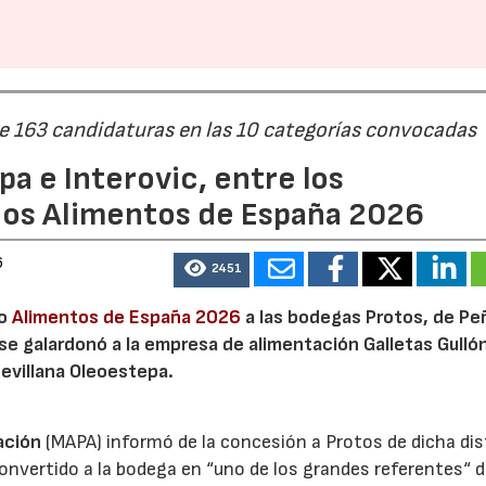
de 163 candidaturas en las 10 categorías convocadas
a e Interovic, entre los
22/07/2026
29/07/2026
ios Alimentos de España 2026
6
2451
io
Alimentos de España 2026
a las bodegas Protos, de Peñ
 se galardonó a la empresa de alimentación Galletas Gulló
sevillana Oleoestepa.
ación
(MAPA) informó de la concesión a Protos de dicha dis
nvertido a la bodega en “uno de los grandes referentes“ d