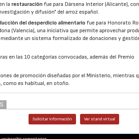
en la
restauración
fue para Dársena Interior (Alicante), co
nvestigación y difusión" del arroz español.
reducción del desperdicio alimentario
fue para Honorato Ro
edona (Valencia), una iniciativa que permite aprovechar pro
cio mediante un sistema formalizado de donaciones y gestió
uras en las 10 categorías convocadas, además del Premio
ones de promoción diseñadas por el Ministerio, mientras q
á, como es habitual, en otoño.
AS
Solicitar información
Ver stand virtual
ver/escribir comentarios