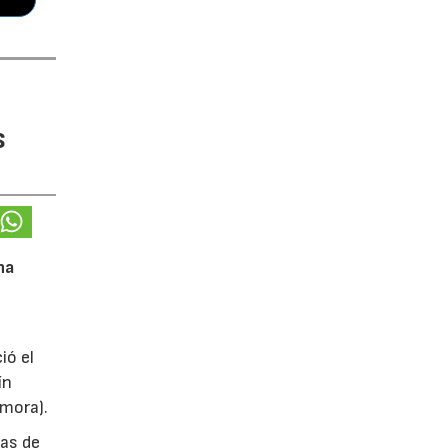
s
na
ió el
ín
amora).
das de