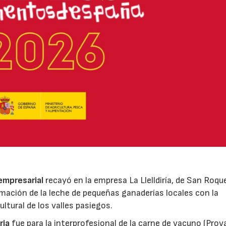
 empresarial
recayó en la empresa La Llelldiría, de San Roqu
mación de la leche de pequeñas ganaderías locales con la
ltural de los valles pasiegos.
ria
fue para la interprofesional de la carne de vacuno (Pro