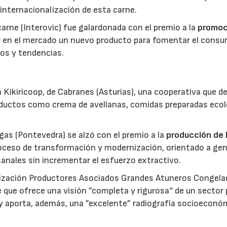
 internacionalización de esta carne.
 carne (Interovic) fue galardonada con el premio a la
promoc
ar en el mercado un nuevo producto para fomentar el cons
os y tendencias.
 Kikiricoop, de Cabranes (Asturias), una cooperativa que d
roductos como crema de avellanas, comidas preparadas eco
gas (Pontevedra) se alzó con el premio a la
producción de 
roceso de transformación y modernización, orientado a gen
anales sin incrementar el esfuerzo extractivo.
nización Productores Asociados Grandes Atuneros Congela
 que ofrece una visión ”completa y rigurosa“ de un sector
 y aporta, además, una ”excelente” radiografía socioeconó