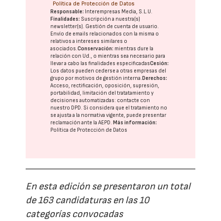
Política de Protección de Datos
Responsable:
Interempresas Media, S.L.U.
Finalidades:
Suscripción a nuestra(s)
newsletter(s). Gestión de cuenta de usuario.
Envío de emails relacionados con la misma o
relativos a intereses similares o
asociados.
Conservación:
mientras dure la
relación con Ud., o mientras sea necesario para
llevar a cabo las finalidades especificadas
Cesión:
Los datos pueden cederse a otras
empresas del
grupo
por motivos de gestión interna.
Derechos:
Acceso, rectificación, oposición, supresión,
portabilidad, limitación del tratatamiento y
decisiones automatizadas:
contacte con
nuestro DPD
. Si considera que el tratamiento no
se ajusta a la normativa vigente, puede presentar
reclamación ante la
AEPD
.
Más información:
Política de Protección de Datos
En esta edición se presentaron un total
de 163 candidaturas en las 10
categorías convocadas