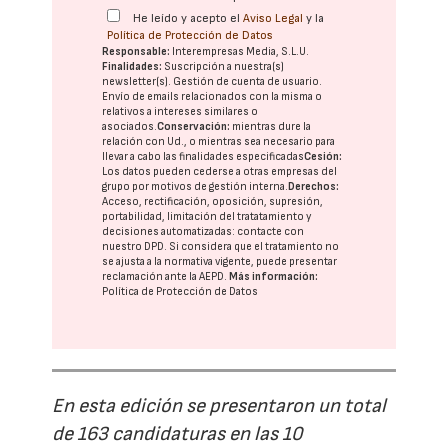
He leído y acepto el
Aviso Legal
y la
Política de Protección de Datos
Responsable:
Interempresas Media, S.L.U.
Finalidades:
Suscripción a nuestra(s)
newsletter(s). Gestión de cuenta de usuario.
Envío de emails relacionados con la misma o
relativos a intereses similares o
asociados.
Conservación:
mientras dure la
relación con Ud., o mientras sea necesario para
llevar a cabo las finalidades especificadas
Cesión:
Los datos pueden cederse a otras
empresas del
grupo
por motivos de gestión interna.
Derechos:
Acceso, rectificación, oposición, supresión,
portabilidad, limitación del tratatamiento y
decisiones automatizadas:
contacte con
nuestro DPD
. Si considera que el tratamiento no
se ajusta a la normativa vigente, puede presentar
reclamación ante la
AEPD
.
Más información:
Política de Protección de Datos
En esta edición se presentaron un total
de 163 candidaturas en las 10