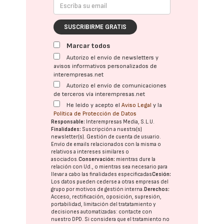
SUSCRIBIRME GRATIS
Marcar todos
Autorizo el envío de newsletters y
avisos informativos personalizados de
interempresas.net
Autorizo el envío de comunicaciones
de terceros vía interempresas.net
He leído y acepto el
Aviso Legal
y la
Política de Protección de Datos
Responsable:
Interempresas Media, S.L.U.
Finalidades:
Suscripción a nuestra(s)
newsletter(s). Gestión de cuenta de usuario.
Envío de emails relacionados con la misma o
relativos a intereses similares o
asociados.
Conservación:
mientras dure la
relación con Ud., o mientras sea necesario para
llevar a cabo las finalidades especificadas
Cesión:
Los datos pueden cederse a otras
empresas del
grupo
por motivos de gestión interna.
Derechos:
Acceso, rectificación, oposición, supresión,
portabilidad, limitación del tratatamiento y
decisiones automatizadas:
contacte con
nuestro DPD
. Si considera que el tratamiento no