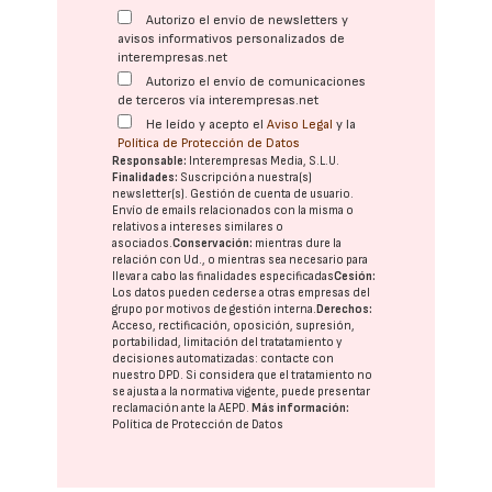
Autorizo el envío de newsletters y
avisos informativos personalizados de
interempresas.net
Autorizo el envío de comunicaciones
de terceros vía interempresas.net
He leído y acepto el
Aviso Legal
y la
Política de Protección de Datos
Responsable:
Interempresas Media, S.L.U.
Finalidades:
Suscripción a nuestra(s)
newsletter(s). Gestión de cuenta de usuario.
Envío de emails relacionados con la misma o
relativos a intereses similares o
asociados.
Conservación:
mientras dure la
relación con Ud., o mientras sea necesario para
llevar a cabo las finalidades especificadas
Cesión:
Los datos pueden cederse a otras
empresas del
grupo
por motivos de gestión interna.
Derechos:
Acceso, rectificación, oposición, supresión,
portabilidad, limitación del tratatamiento y
decisiones automatizadas:
contacte con
nuestro DPD
. Si considera que el tratamiento no
se ajusta a la normativa vigente, puede presentar
reclamación ante la
AEPD
.
Más información:
Política de Protección de Datos