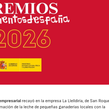
 empresarial
recayó en la empresa La Llelldiría, de San Roqu
mación de la leche de pequeñas ganaderías locales con la