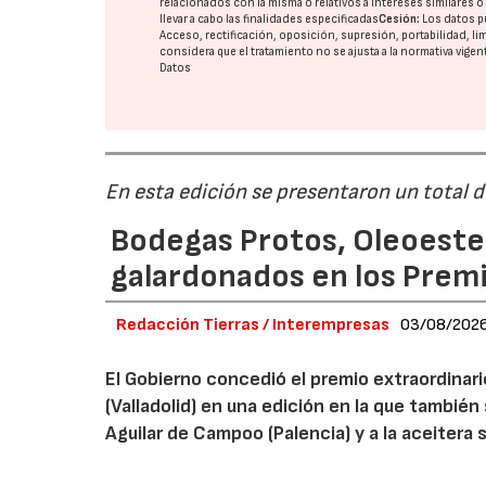
relacionados con la misma o relativos a intereses similares 
llevar a cabo las finalidades especificadas
Cesión:
Los datos p
Acceso, rectificación, oposición, supresión, portabilidad, l
considera que el tratamiento no se ajusta a la normativa vige
Datos
En esta edición se presentaron un total 
Bodegas Protos, Oleoestep
galardonados en los Prem
Redacción Tierras / Interempresas
03/08/202
El Gobierno concedió el premio extraordinar
(Valladolid) en una edición en la que también
Aguilar de Campoo (Palencia) y a la aceitera 