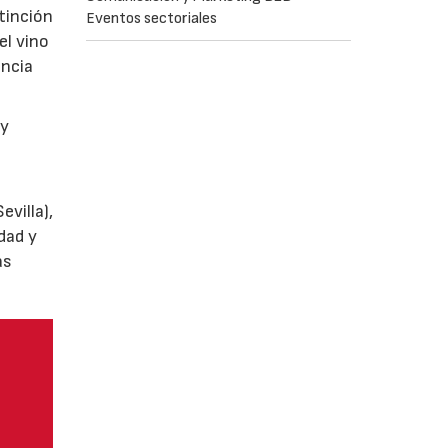
tinción
Eventos sectoriales
el vino
encia
y
villa),
dad y
as