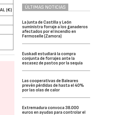
ÚLTIMAS NOTICIAS
AL (€)
La Junta de Castilla y León
suministra forraje a los ganaderos
afectados por el incendio en
Fermoselle (Zamora)
Euskadi estudiará la compra
conjunta de forrajes ante la
escasez de pastos por la sequía
Las cooperativas de Baleares
prevén pérdidas de hasta el 40%
por las olas de calor
Extremadura convoca 38.000
euros en ayudas para controlar el