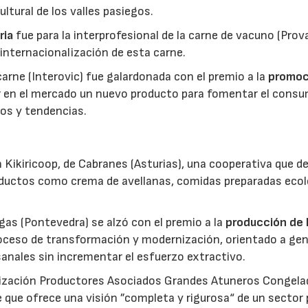
ltural de los valles pasiegos.
ria
fue para la interprofesional de la carne de vacuno (Pro
 internacionalización de esta carne.
 carne (Interovic) fue galardonada con el premio a la
promoc
ar en el mercado un nuevo producto para fomentar el cons
os y tendencias.
 Kikiricoop, de Cabranes (Asturias), una cooperativa que d
roductos como crema de avellanas, comidas preparadas eco
gas (Pontevedra) se alzó con el premio a la
producción de 
roceso de transformación y modernización, orientado a gen
anales sin incrementar el esfuerzo extractivo.
nización Productores Asociados Grandes Atuneros Congela
 que ofrece una visión ”completa y rigurosa“ de un sector