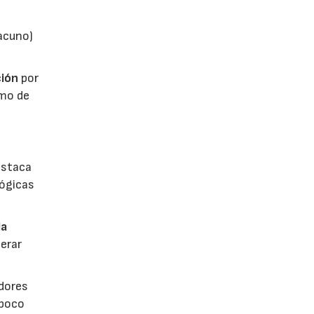
vacuno)
ión
por
umo de
estaca
lógicas
la
erar
dores
 poco