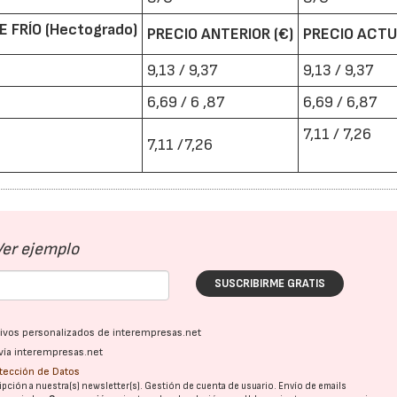
 FRÍO (Hectogrado)
PRECIO ANTERIOR (€)
PRECIO ACTU
9,13 / 9,37
9,13 / 9,37
6,69 / 6 ,87
6,69 / 6,87
7,11 / 7,26
7,11 /7,26
Ver ejemplo
SUSCRIBIRME GRATIS
ativos personalizados de interempresas.net
vía interempresas.net
otección de Datos
pción a nuestra(s) newsletter(s). Gestión de cuenta de usuario. Envío de emails