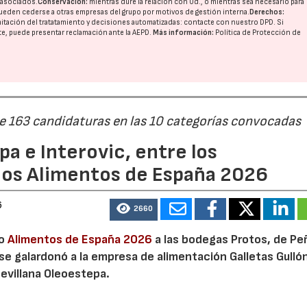
o asociados.
Conservación:
mientras dure la relación con Ud., o mientras sea necesario para
ueden cederse a otras
empresas del grupo
por motivos de gestión interna.
Derechos:
imitación del tratatamiento y decisiones automatizadas:
contacte con nuestro DPD
. Si
nte, puede presentar reclamación ante la
AEPD
.
Más información:
Política de Protección de
de 163 candidaturas en las 10 categorías convocadas
a e Interovic, entre los
ios Alimentos de España 2026
6
2660
io
Alimentos de España 2026
a las bodegas Protos, de Peñ
 se galardonó a la empresa de alimentación Galletas Gulló
sevillana Oleoestepa.