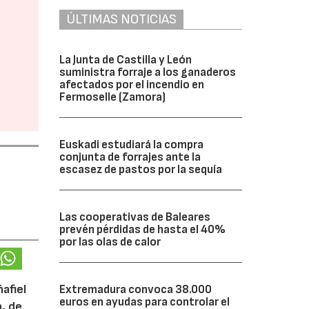
ÚLTIMAS NOTICIAS
La Junta de Castilla y León
suministra forraje a los ganaderos
afectados por el incendio en
Fermoselle (Zamora)
Euskadi estudiará la compra
conjunta de forrajes ante la
escasez de pastos por la sequía
Las cooperativas de Baleares
prevén pérdidas de hasta el 40%
por las olas de calor
afiel
Extremadura convoca 38.000
euros en ayudas para controlar el
n, de