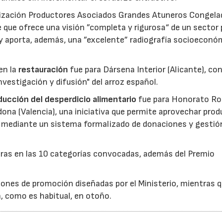
nización Productores Asociados Grandes Atuneros Congela
 que ofrece una visión ”completa y rigurosa“ de un sector
 y aporta, además, una ”excelente” radiografía socioeconó
en la
restauración
fue para Dársena Interior (Alicante), co
nvestigación y difusión" del arroz español.
reducción del desperdicio alimentario
fue para Honorato Ro
edona (Valencia), una iniciativa que permite aprovechar pro
cio mediante un sistema formalizado de donaciones y gestió
uras en las 10 categorías convocadas, además del Premio
ones de promoción diseñadas por el Ministerio, mientras q
á, como es habitual, en otoño.