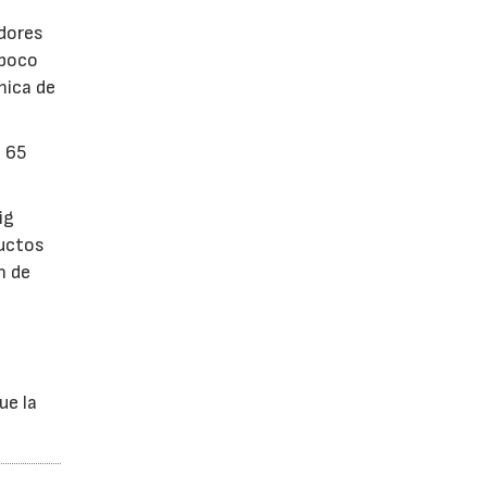
dores
 poco
mica de
n 65
ig
ductos
n de
ue la