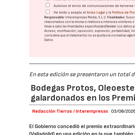
Autorizo el envío de comunicaciones de terceros 
He leído y acepto el
Aviso Legal
y la
Política de Pr
Responsable:
Interempresas Media, S.L.U.
Finalidades:
Suscri
relacionados con la misma o relativos a intereses similares 
llevar a cabo las finalidades especificadas
Cesión:
Los datos p
Acceso, rectificación, oposición, supresión, portabilidad, l
considera que el tratamiento no se ajusta a la normativa vige
Datos
En esta edición se presentaron un total 
Bodegas Protos, Oleoestep
galardonados en los Prem
Redacción Tierras / Interempresas
03/08/202
El Gobierno concedió el premio extraordinar
(Valladolid) en una edición en la que también