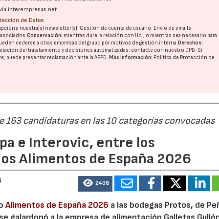
vía interempresas.net
otección de Datos
pción a nuestra(s) newsletter(s). Gestión de cuenta de usuario. Envío de emails
o asociados.
Conservación:
mientras dure la relación con Ud., o mientras sea necesario para
ueden cederse a otras
empresas del grupo
por motivos de gestión interna.
Derechos:
imitación del tratatamiento y decisiones automatizadas:
contacte con nuestro DPD
. Si
nte, puede presentar reclamación ante la
AEPD
.
Más información:
Política de Protección de
de 163 candidaturas en las 10 categorías convocadas
a e Interovic, entre los
ios Alimentos de España 2026
6
2408
io
Alimentos de España 2026
a las bodegas Protos, de Peñ
 se galardonó a la empresa de alimentación Galletas Gulló