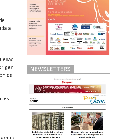
de
ada a
uellas
origen
NEWSLETTERS
ón del
ntes
gramas