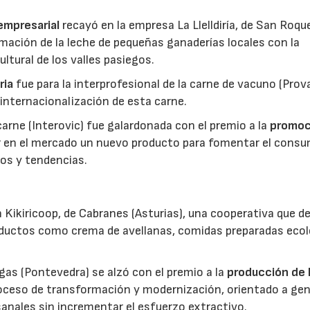
 empresarial
recayó en la empresa La Llelldiría, de San Roqu
mación de la leche de pequeñas ganaderías locales con la
ltural de los valles pasiegos.
ria
fue para la interprofesional de la carne de vacuno (Pro
 internacionalización de esta carne.
 carne (Interovic) fue galardonada con el premio a la
promoc
ar en el mercado un nuevo producto para fomentar el cons
os y tendencias.
 Kikiricoop, de Cabranes (Asturias), una cooperativa que d
roductos como crema de avellanas, comidas preparadas eco
gas (Pontevedra) se alzó con el premio a la
producción de 
roceso de transformación y modernización, orientado a gen
anales sin incrementar el esfuerzo extractivo.