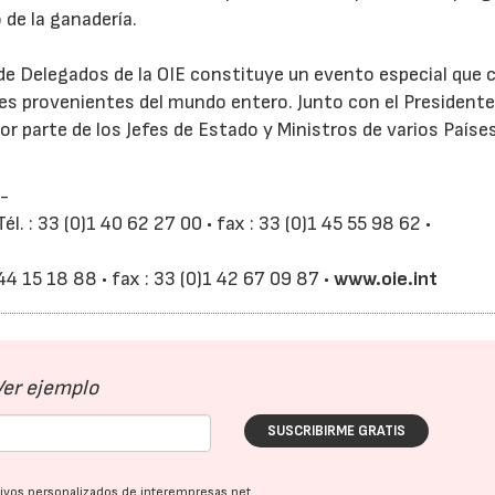
 de la ganadería.
 de Delegados de la OIE constituye un evento especial que 
es provenientes del mundo entero. Junto con el Presidente 
or parte de los Jefes de Estado y Ministros de varios Paíse
-
22/07/2026
29/07/2026
l. : 33 (0)1 40 62 27 00 • fax : 33 (0)1 45 55 98 62 •
 44 15 18 88 • fax : 33 (0)1 42 67 09 87 •
www.oie.int
Ver ejemplo
SUSCRIBIRME GRATIS
ativos personalizados de interempresas.net