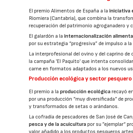
El premio Alimentos de España a la
iniciativa
Riomiera (Cantabria), que combina la transfor
recuperación del patrimonio agroganadero y cu
El galardón a la
internacionalización alimenta
por su estrategia “progresiva” de impulso a la
La interprofesional del ovino y del caprino de
la campaña 'El Paquito' que intenta consolid
carne en formatos adaptados a los nuevos us
Producción ecológica y sector pesquero
El premio a la
producción ecológica
recayó en
por una producción “muy diversificada“ de p
y transformados de setas o arándanos.
La cofradía de pescadores de San José de Can
pesca y de la acuicultura
por su ”ejemplar“ p
valor añadido a los productos pesqueros artes