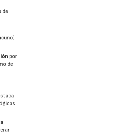
e de
vacuno)
ión
por
umo de
estaca
lógicas
la
erar