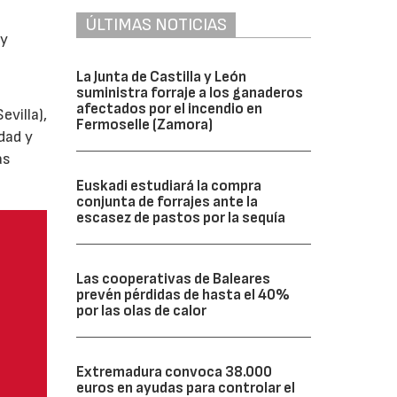
ÚLTIMAS NOTICIAS
y
La Junta de Castilla y León
suministra forraje a los ganaderos
afectados por el incendio en
villa),
Fermoselle (Zamora)
dad y
as
Euskadi estudiará la compra
conjunta de forrajes ante la
escasez de pastos por la sequía
Las cooperativas de Baleares
prevén pérdidas de hasta el 40%
por las olas de calor
Extremadura convoca 38.000
euros en ayudas para controlar el