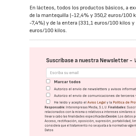
En lácteos, todos los productos básicos, a ex
de la mantequilla (-12,4% y 350,2 euros/100 ki
-7,4%) y de la entera (331,1 euros/100 kilos 
euros/100 kilos.
Suscríbase a nuestra Newsletter -
Marcar todos
Autorizo el envío de newsletters y avisos inform
Autorizo el envío de comunicaciones de terceros 
He leído y acepto el
Aviso Legal
y la
Política de Pr
Responsable:
Interempresas Media, S.L.U.
Finalidades:
Suscri
relacionados con la misma o relativos a intereses similares 
llevar a cabo las finalidades especificadas
Cesión:
Los datos p
Acceso, rectificación, oposición, supresión, portabilidad, l
considera que el tratamiento no se ajusta a la normativa vige
Datos