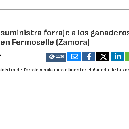
n suministra forraje a los ganadero
 en Fermoselle (Zamora)
6
1136
inistro de forraje y paja para alimentar el ganado de la zo
ora), que ha calcinado ya más de 11.000 hectáreas.
menzará a llegar desde hoy lunes, 3 de agosto, según anunc
l y Política Ambiental de la Junta de Castilla y León, Joaqu
 alcaldes y ganaderos de la zona en Pazuelo de Sayago (Z
 través de las unidades veterinarias, que serán las encarga
s explotacionies ganaderas y ver las necesidades de alimen