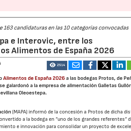
de 163 candidaturas en las 10 categorías convocadas
a e Interovic, entre los
ios Alimentos de España 2026
22/07/2026
29/07/2026
6
2514
io
Alimentos de España 2026
a las bodegas Protos, de Peñ
 se galardonó a la empresa de alimentación Galletas Gulló
sevillana Oleoestepa.
ación
(MAPA) informó de la concesión a Protos de dicha dis
nvertido a la bodega en “uno de los grandes referentes“ d
miento e innovación para consolidar un proyecto de excel