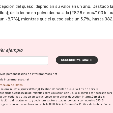
cepción del queso, deprecian su valor en un año. Destacó l
los); de la leche en polvo desnatada (287,6 euros/100 kilos
y un -8,7%), mientras que el queso sube un 5,7%, hasta 382
Ver ejemplo
SUSCRIBIRME GRATIS
ativos personalizados de interempresas.net
vía interempresas.net
otección de Datos
pción a nuestra(s) newsletter(s). Gestión de cuenta de usuario. Envío de emails
o asociados.
Conservación:
mientras dure la relación con Ud., o mientras sea necesario para
ueden cederse a otras
empresas del grupo
por motivos de gestión interna.
Derechos:
imitación del tratatamiento y decisiones automatizadas:
contacte con nuestro DPD
. Si
nte, puede presentar reclamación ante la
AEPD
.
Más información:
Política de Protección de