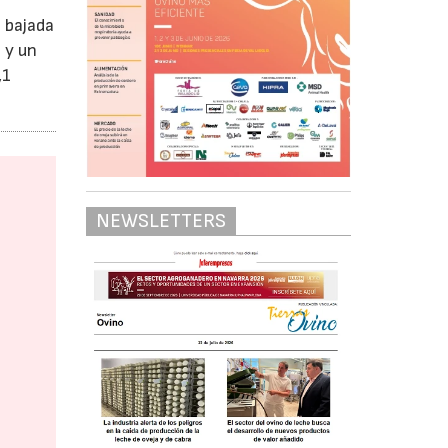
a bajada
 y un
,1
NEWSLETTERS