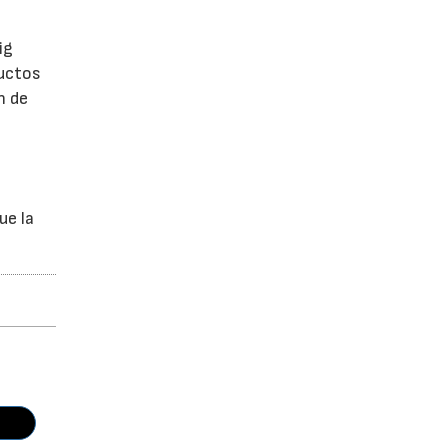
ig
ductos
n de
ue la