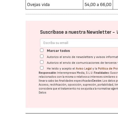
Ovejas vida
54,00 a 66,00
Suscríbase a nuestra Newsletter -
Marcar todos
Autorizo el envío de newsletters y avisos inform
Autorizo el envío de comunicaciones de terceros 
He leído y acepto el
Aviso Legal
y la
Política de Pr
Responsable:
Interempresas Media, S.L.U.
Finalidades:
Suscri
relacionados con la misma o relativos a intereses similares 
llevar a cabo las finalidades especificadas
Cesión:
Los datos p
Acceso, rectificación, oposición, supresión, portabilidad, l
considera que el tratamiento no se ajusta a la normativa vige
Datos