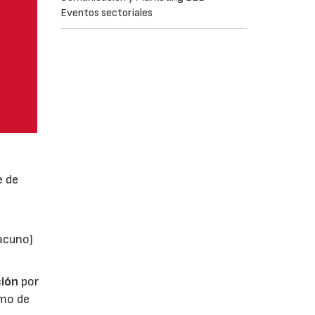
Eventos sectoriales
e de
vacuno)
ión
por
umo de