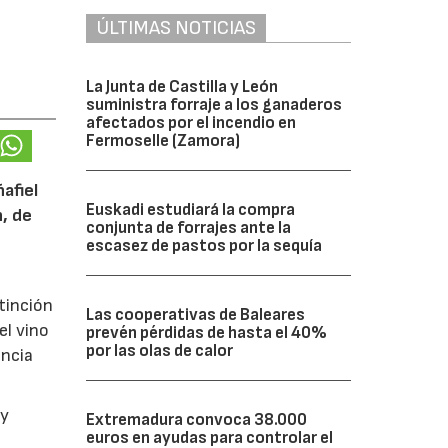
ÚLTIMAS NOTICIAS
La Junta de Castilla y León
suministra forraje a los ganaderos
afectados por el incendio en
Fermoselle (Zamora)
afiel
Euskadi estudiará la compra
n, de
conjunta de forrajes ante la
escasez de pastos por la sequía
tinción
Las cooperativas de Baleares
el vino
prevén pérdidas de hasta el 40%
por las olas de calor
encia
y
Extremadura convoca 38.000
euros en ayudas para controlar el