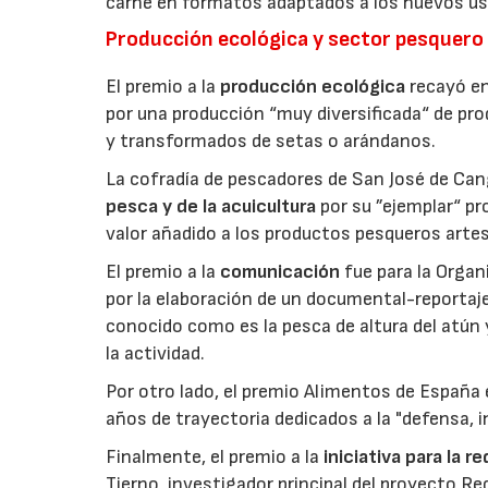
carne en formatos adaptados a los nuevos us
Producción ecológica y sector pesquero
El premio a la
producción ecológica
recayó en
por una producción “muy diversificada“ de p
y transformados de setas o arándanos.
La cofradía de pescadores de San José de Can
pesca y de la acuicultura
por su ”ejemplar“ p
valor añadido a los productos pesqueros artes
El premio a la
comunicación
fue para la Orga
por la elaboración de un documental-reportaje
conocido como es la pesca de altura del atún
la actividad.
Por otro lado, el premio Alimentos de España 
años de trayectoria dedicados a la "defensa, i
Finalmente, el premio a la
iniciativa para la 
Tierno, investigador principal del proyecto R