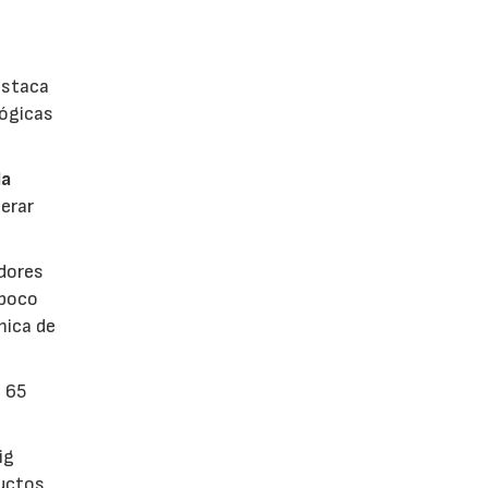
estaca
lógicas
la
erar
dores
 poco
mica de
n 65
ig
ductos