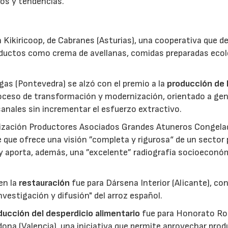
os y tendencias.
 Kikiricoop, de Cabranes (Asturias), una cooperativa que d
roductos como crema de avellanas, comidas preparadas eco
gas (Pontevedra) se alzó con el premio a la
producción de 
roceso de transformación y modernización, orientado a gen
anales sin incrementar el esfuerzo extractivo.
nización Productores Asociados Grandes Atuneros Congela
 que ofrece una visión ”completa y rigurosa“ de un sector
 y aporta, además, una ”excelente” radiografía socioeconó
en la
restauración
fue para Dársena Interior (Alicante), co
nvestigación y difusión" del arroz español.
reducción del desperdicio alimentario
fue para Honorato Ro
edona (Valencia), una iniciativa que permite aprovechar pro