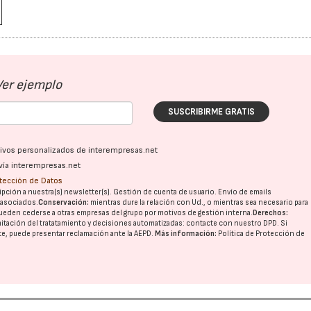
Ver ejemplo
SUSCRIBIRME GRATIS
22/07/2026
29/07/2026
ativos personalizados de interempresas.net
vía interempresas.net
otección de Datos
pción a nuestra(s) newsletter(s). Gestión de cuenta de usuario. Envío de emails
o asociados.
Conservación:
mientras dure la relación con Ud., o mientras sea necesario para
ueden cederse a otras
empresas del grupo
por motivos de gestión interna.
Derechos:
imitación del tratatamiento y decisiones automatizadas:
contacte con nuestro DPD
. Si
nte, puede presentar reclamación ante la
AEPD
.
Más información:
Política de Protección de