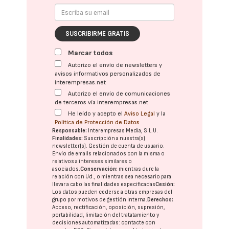
SUSCRIBIRME GRATIS
Marcar todos
Autorizo el envío de newsletters y
avisos informativos personalizados de
interempresas.net
Autorizo el envío de comunicaciones
de terceros vía interempresas.net
He leído y acepto el
Aviso Legal
y la
Política de Protección de Datos
Responsable:
Interempresas Media, S.L.U.
Finalidades:
Suscripción a nuestra(s)
newsletter(s). Gestión de cuenta de usuario.
Envío de emails relacionados con la misma o
relativos a intereses similares o
asociados.
Conservación:
mientras dure la
relación con Ud., o mientras sea necesario para
llevar a cabo las finalidades especificadas
Cesión:
Los datos pueden cederse a otras
empresas del
grupo
por motivos de gestión interna.
Derechos:
Acceso, rectificación, oposición, supresión,
portabilidad, limitación del tratatamiento y
decisiones automatizadas:
contacte con