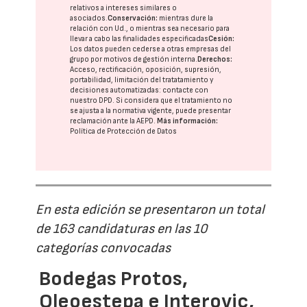
relativos a intereses similares o
asociados.
Conservación:
mientras dure la
relación con Ud., o mientras sea necesario para
llevar a cabo las finalidades especificadas
Cesión:
Los datos pueden cederse a otras
empresas del
grupo
por motivos de gestión interna.
Derechos:
Acceso, rectificación, oposición, supresión,
portabilidad, limitación del tratatamiento y
decisiones automatizadas:
contacte con
nuestro DPD
. Si considera que el tratamiento no
se ajusta a la normativa vigente, puede presentar
reclamación ante la
AEPD
.
Más información:
Política de Protección de Datos
En esta edición se presentaron un total
de 163 candidaturas en las 10
categorías convocadas
Bodegas Protos,
Oleoestepa e Interovic,