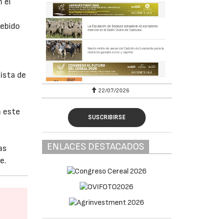
 el
debido
ista de
22/07/2026
n este
SUSCRIBIRSE
ENLACES DESTACADOS
as
e.