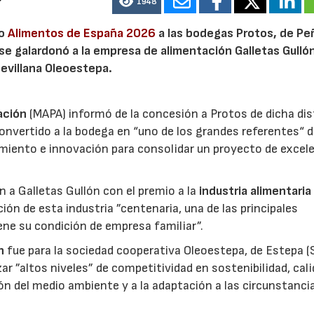
1948
io
Alimentos de España 2026
a las bodegas Protos, de Peñ
 se galardonó a la empresa de alimentación Galletas Gulló
sevillana Oleoestepa.
ación
(MAPA) informó de la concesión a Protos de dicha dis
nvertido a la bodega en “uno de los grandes referentes“ d
miento e innovación para consolidar un proyecto de excel
ón a Galletas Gullón con el premio a la
industria alimentaria
ión de esta industria ”centenaria, una de las principales
ene su condición de empresa familiar”.
n
fue para la sociedad cooperativa Oleoestepa, de Estepa (Se
zar ”altos niveles” de competitividad en sostenibilidad, cali
ión del medio ambiente y a la adaptación a las circunstanci