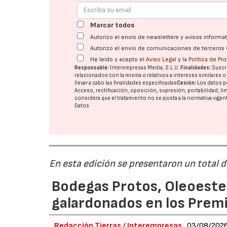
Marcar todos
Autorizo el envío de newsletters y avisos inform
Autorizo el envío de comunicaciones de terceros 
He leído y acepto el
Aviso Legal
y la
Política de Pr
Responsable:
Interempresas Media, S.L.U.
Finalidades:
Suscri
relacionados con la misma o relativos a intereses similares 
llevar a cabo las finalidades especificadas
Cesión:
Los datos p
Acceso, rectificación, oposición, supresión, portabilidad, l
considera que el tratamiento no se ajusta a la normativa vige
Datos
En esta edición se presentaron un total 
Bodegas Protos, Oleoestep
galardonados en los Prem
Redacción Tierras / Interempresas
03/08/202