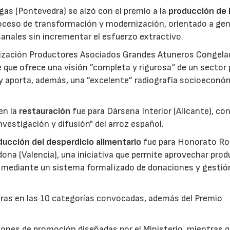
gas (Pontevedra) se alzó con el premio a la
producción de 
roceso de transformación y modernización, orientado a gen
anales sin incrementar el esfuerzo extractivo.
nización Productores Asociados Grandes Atuneros Congela
 que ofrece una visión ”completa y rigurosa“ de un sector
 y aporta, además, una ”excelente” radiografía socioeconó
en la
restauración
fue para Dársena Interior (Alicante), co
nvestigación y difusión" del arroz español.
reducción del desperdicio alimentario
fue para Honorato Ro
edona (Valencia), una iniciativa que permite aprovechar pro
cio mediante un sistema formalizado de donaciones y gestió
uras en las 10 categorías convocadas, además del Premio
ones de promoción diseñadas por el Ministerio, mientras q