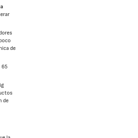
la
erar
dores
 poco
mica de
n 65
ig
ductos
n de
ue la