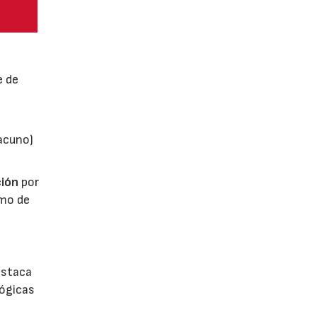
e de
vacuno)
ión
por
umo de
estaca
lógicas