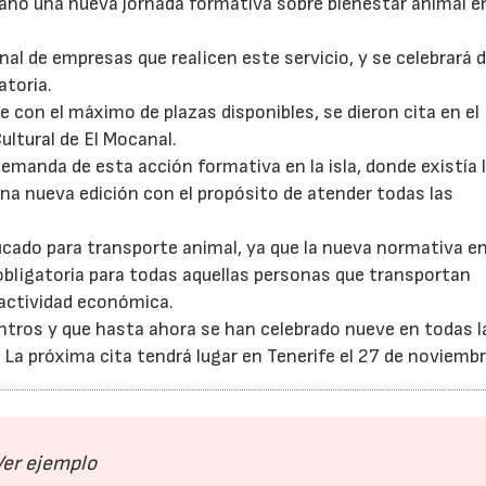
año una nueva jornada formativa sobre bienestar animal en
nal de empresas que realicen este servicio, y se celebrará 
atoria.
de con el máximo de plazas disponibles, se dieron cita en el
ultural de El Mocanal.
emanda de esta acción formativa en la isla, donde existía l
una nueva edición con el propósito de atender todas las
22/07/2026
29/07/2026
ficado para transporte animal, ya que la nueva normativa e
obligatoria para todas aquellas personas que transportan
 actividad económica.
entros y que hasta ahora se han celebrado nueve en todas l
 La próxima cita tendrá lugar en Tenerife el 27 de noviembr
Ver ejemplo