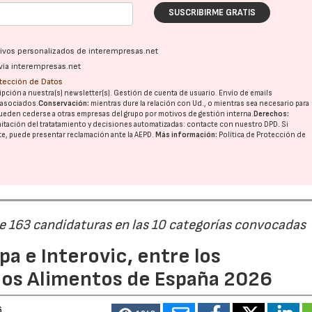
SUSCRIBIRME GRATIS
ativos personalizados de interempresas.net
vía interempresas.net
otección de Datos
pción a nuestra(s) newsletter(s). Gestión de cuenta de usuario. Envío de emails
o asociados.
Conservación:
mientras dure la relación con Ud., o mientras sea necesario para
ueden cederse a otras
empresas del grupo
por motivos de gestión interna.
Derechos:
imitación del tratatamiento y decisiones automatizadas:
contacte con nuestro DPD
. Si
nte, puede presentar reclamación ante la
AEPD
.
Más información:
Política de Protección de
de 163 candidaturas en las 10 categorías convocadas
a e Interovic, entre los
ios Alimentos de España 2026
6