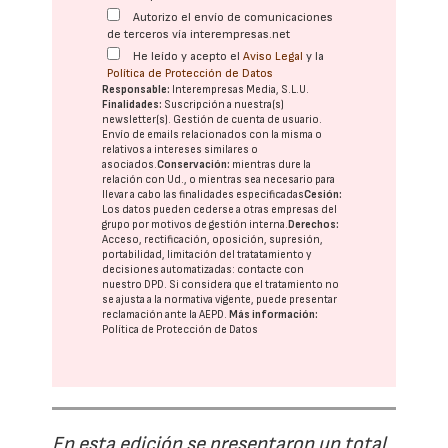
Autorizo el envío de comunicaciones
de terceros vía interempresas.net
He leído y acepto el
Aviso Legal
y la
Política de Protección de Datos
Responsable:
Interempresas Media, S.L.U.
Finalidades:
Suscripción a nuestra(s)
newsletter(s). Gestión de cuenta de usuario.
Envío de emails relacionados con la misma o
relativos a intereses similares o
asociados.
Conservación:
mientras dure la
relación con Ud., o mientras sea necesario para
llevar a cabo las finalidades especificadas
Cesión:
Los datos pueden cederse a otras
empresas del
grupo
por motivos de gestión interna.
Derechos:
Acceso, rectificación, oposición, supresión,
portabilidad, limitación del tratatamiento y
decisiones automatizadas:
contacte con
nuestro DPD
. Si considera que el tratamiento no
se ajusta a la normativa vigente, puede presentar
reclamación ante la
AEPD
.
Más información:
Política de Protección de Datos
En esta edición se presentaron un total