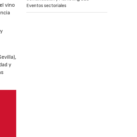
el vino
Eventos sectoriales
encia
y
villa),
dad y
as