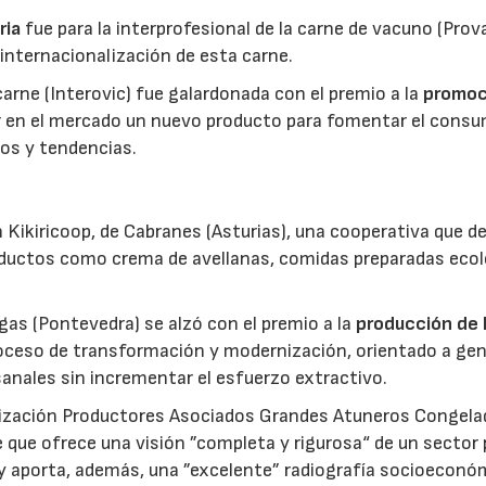
ria
fue para la interprofesional de la carne de vacuno (Pro
 internacionalización de esta carne.
 carne (Interovic) fue galardonada con el premio a la
promoc
ar en el mercado un nuevo producto para fomentar el cons
os y tendencias.
 Kikiricoop, de Cabranes (Asturias), una cooperativa que d
roductos como crema de avellanas, comidas preparadas eco
gas (Pontevedra) se alzó con el premio a la
producción de 
roceso de transformación y modernización, orientado a gen
anales sin incrementar el esfuerzo extractivo.
nización Productores Asociados Grandes Atuneros Congela
 que ofrece una visión ”completa y rigurosa“ de un sector
 y aporta, además, una ”excelente” radiografía socioeconó