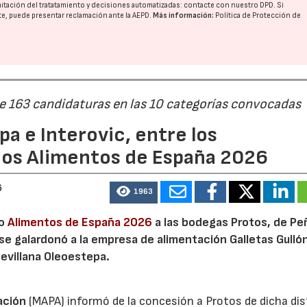
imitación del tratatamiento y decisiones automatizadas:
contacte con nuestro DPD
. Si
nte, puede presentar reclamación ante la
AEPD
.
Más información:
Política de Protección de
de 163 candidaturas en las 10 categorías convocadas
a e Interovic, entre los
ios Alimentos de España 2026
6
1963
io
Alimentos de España 2026
a las bodegas Protos, de Peñ
 se galardonó a la empresa de alimentación Galletas Gulló
sevillana Oleoestepa.
ación
(MAPA) informó de la concesión a Protos de dicha dis