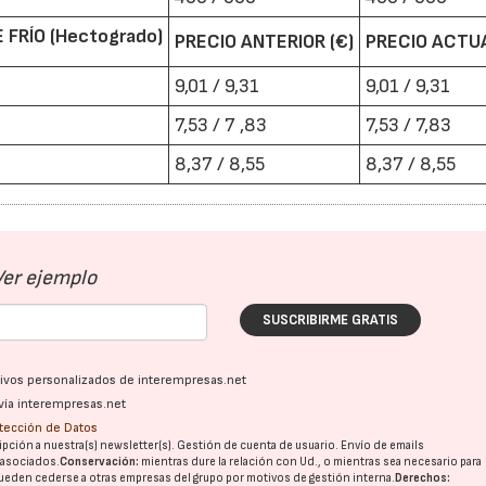
FRÍO (Hectogrado)
PRECIO ANTERIOR (€)
PRECIO ACTUA
9,01 / 9,31
9,01 / 9,31
7,53 / 7 ,83
7,53 / 7,83
8,37 / 8,55
8,37 / 8,55
Ver ejemplo
SUSCRIBIRME GRATIS
ativos personalizados de interempresas.net
vía interempresas.net
otección de Datos
pción a nuestra(s) newsletter(s). Gestión de cuenta de usuario. Envío de emails
o asociados.
Conservación:
mientras dure la relación con Ud., o mientras sea necesario para
ueden cederse a otras
empresas del grupo
por motivos de gestión interna.
Derechos: