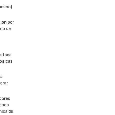
vacuno)
ión
por
umo de
estaca
lógicas
la
erar
dores
 poco
mica de