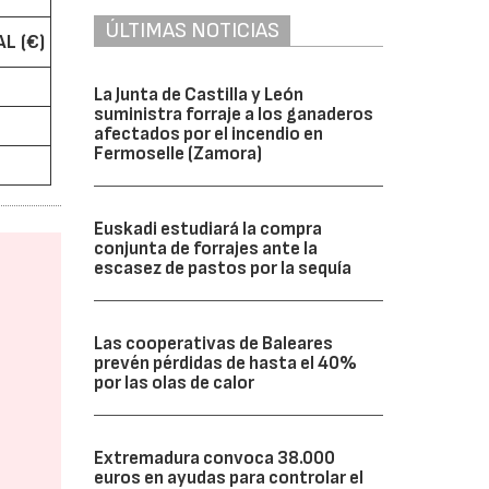
ÚLTIMAS NOTICIAS
L (€)
La Junta de Castilla y León
suministra forraje a los ganaderos
afectados por el incendio en
Fermoselle (Zamora)
Euskadi estudiará la compra
conjunta de forrajes ante la
escasez de pastos por la sequía
Las cooperativas de Baleares
prevén pérdidas de hasta el 40%
por las olas de calor
Extremadura convoca 38.000
euros en ayudas para controlar el