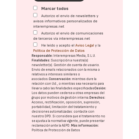
Marcar todos
Autorizo el envío de newsletters y
avisos informativos personalizados de
interempresas.net
Autorizo el envío de comunicaciones
de terceros vía interempresas.net
He leído y acepto el
Aviso Legal
y la
Política de Protección de Datos
Responsable:
Interempresas Media, S.L.U.
Finalidades:
Suscripción a nuestra(s)
newsletter(s). Gestión de cuenta de usuario.
Envío de emails relacionados con la misma o
relativos a intereses similares o
asociados.
Conservación:
mientras dure la
relación con Ud., o mientras sea necesario para
llevar a cabo las finalidades especificadas
Cesión:
Los datos pueden cederse a otras
empresas del
grupo
por motivos de gestión interna.
Derechos:
Acceso, rectificación, oposición, supresión,
portabilidad, limitación del tratatamiento y
decisiones automatizadas:
contacte con
nuestro DPD
. Si considera que el tratamiento no
se ajusta a la normativa vigente, puede presentar
reclamación ante la
AEPD
.
Más información:
Política de Protección de Datos