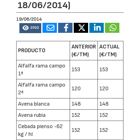
18/06/2014)
19/06/2014
2002
ANTERIOR
ACTUAL
PRODUCTO
(€/TM)
(€/TM)
Alfalfa rama campo
153
153
1ª
Alfalfa rama campo
120
120
2ª
Avena blanca
148
148
Avena rubia
152
152
Cebada pienso -62
152
152
kg / hl