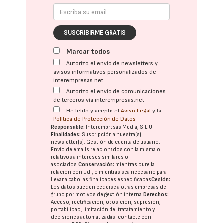
SUSCRIBIRME GRATIS
Marcar todos
Autorizo el envío de newsletters y
avisos informativos personalizados de
interempresas.net
Autorizo el envío de comunicaciones
de terceros vía interempresas.net
He leído y acepto el
Aviso Legal
y la
Política de Protección de Datos
Responsable:
Interempresas Media, S.L.U.
Finalidades:
Suscripción a nuestra(s)
newsletter(s). Gestión de cuenta de usuario.
Envío de emails relacionados con la misma o
relativos a intereses similares o
asociados.
Conservación:
mientras dure la
relación con Ud., o mientras sea necesario para
llevar a cabo las finalidades especificadas
Cesión:
Los datos pueden cederse a otras
empresas del
grupo
por motivos de gestión interna.
Derechos:
Acceso, rectificación, oposición, supresión,
portabilidad, limitación del tratatamiento y
decisiones automatizadas:
contacte con