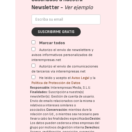
Newsletter -
Ver ejemplo
SUSCRIBIRME GRATIS
Marcar todos
Autorizo el envío de newsletters y
avisos informativos personalizados de
interempresas.net
Autorizo el envío de comunicaciones
de terceros vía interempresas.net
He leído y acepto el
Aviso Legal
y la
Política de Protección de Datos
Responsable:
Interempresas Media, S.L.U.
Finalidades:
Suscripción a nuestra(s)
newsletter(s). Gestión de cuenta de usuario.
Envío de emails relacionados con la misma o
relativos a intereses similares o
asociados.
Conservación:
mientras dure la
relación con Ud., o mientras sea necesario para
llevar a cabo las finalidades especificadas
Cesión:
Los datos pueden cederse a otras
empresas del
grupo
por motivos de gestión interna.
Derechos:
Acceso, rectificación, oposición, supresión,