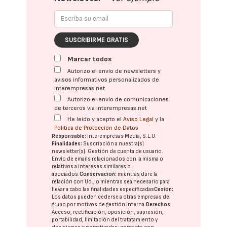
SUSCRIBIRME GRATIS
Marcar todos
Autorizo el envío de newsletters y
avisos informativos personalizados de
interempresas.net
Autorizo el envío de comunicaciones
de terceros vía interempresas.net
He leído y acepto el
Aviso Legal
y la
Política de Protección de Datos
Responsable:
Interempresas Media, S.L.U.
Finalidades:
Suscripción a nuestra(s)
newsletter(s). Gestión de cuenta de usuario.
Envío de emails relacionados con la misma o
relativos a intereses similares o
asociados.
Conservación:
mientras dure la
relación con Ud., o mientras sea necesario para
llevar a cabo las finalidades especificadas
Cesión:
Los datos pueden cederse a otras
empresas del
grupo
por motivos de gestión interna.
Derechos:
Acceso, rectificación, oposición, supresión,
portabilidad, limitación del tratatamiento y