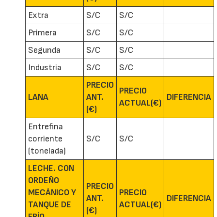
Extra
S/C
S/C
Primera
S/C
S/C
Segunda
S/C
S/C
Industria
S/C
S/C
PRECIO
PRECIO
LANA
ANT.
DIFERENCIA
ACTUAL(€)
(€)
Entrefina
corriente
S/C
S/C
(tonelada)
LECHE. CON
ORDEÑO
PRECIO
MECÁNICO Y
PRECIO
ANT.
DIFERENCIA
TANQUE DE
ACTUAL(€)
(€)
FRÍO