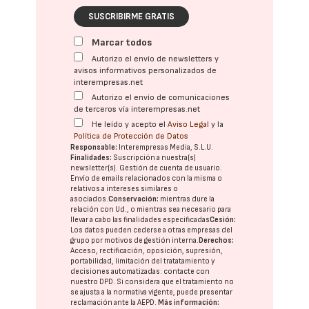
SUSCRIBIRME GRATIS
Marcar todos
Autorizo el envío de newsletters y
avisos informativos personalizados de
interempresas.net
Autorizo el envío de comunicaciones
de terceros vía interempresas.net
He leído y acepto el
Aviso Legal
y la
Política de Protección de Datos
Responsable:
Interempresas Media, S.L.U.
Finalidades:
Suscripción a nuestra(s)
newsletter(s). Gestión de cuenta de usuario.
Envío de emails relacionados con la misma o
relativos a intereses similares o
asociados.
Conservación:
mientras dure la
relación con Ud., o mientras sea necesario para
llevar a cabo las finalidades especificadas
Cesión:
Los datos pueden cederse a otras
empresas del
grupo
por motivos de gestión interna.
Derechos:
Acceso, rectificación, oposición, supresión,
portabilidad, limitación del tratatamiento y
decisiones automatizadas:
contacte con
nuestro DPD
. Si considera que el tratamiento no
se ajusta a la normativa vigente, puede presentar
reclamación ante la
AEPD
.
Más información: