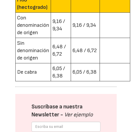
(hectogrado)
Con
9,16 /
denominación
9,16 / 9,34
9,34
de origen
Sin
6,48 /
denominación
6,48 / 6,72
6,72
de origen
6,05 /
De cabra
6,05 / 6,38
6,38
Suscríbase a nuestra
Newsletter -
Ver ejemplo