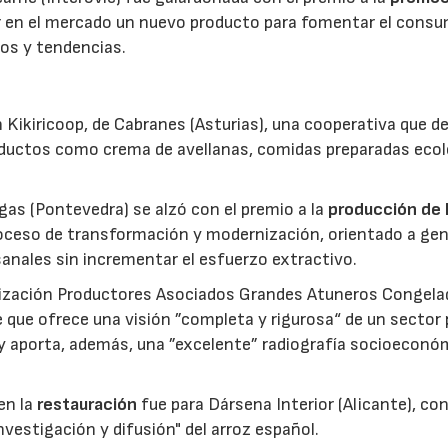
ar en el mercado un nuevo producto para fomentar el cons
os y tendencias.
 Kikiricoop, de Cabranes (Asturias), una cooperativa que d
roductos como crema de avellanas, comidas preparadas eco
gas (Pontevedra) se alzó con el premio a la
producción de 
roceso de transformación y modernización, orientado a gen
anales sin incrementar el esfuerzo extractivo.
nización Productores Asociados Grandes Atuneros Congela
 que ofrece una visión ”completa y rigurosa“ de un sector
 y aporta, además, una ”excelente” radiografía socioeconó
en la
restauración
fue para Dársena Interior (Alicante), co
nvestigación y difusión" del arroz español.