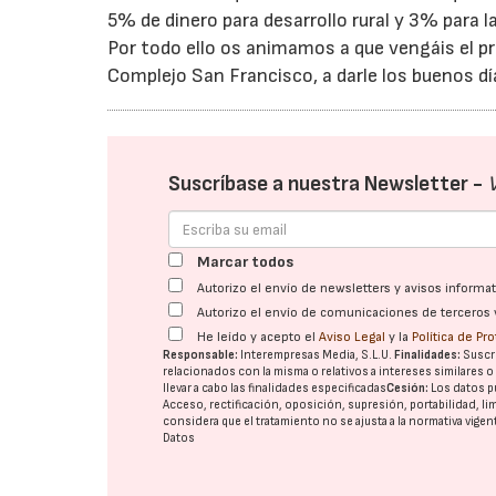
5% de dinero para desarrollo rural y 3% para la
Por todo ello os animamos a que vengáis el pró
Complejo San Francisco, a darle los buenos día
Suscríbase a nuestra Newsletter -
Marcar todos
Autorizo el envío de newsletters y avisos inform
Autorizo el envío de comunicaciones de terceros 
He leído y acepto el
Aviso Legal
y la
Política de Pr
Responsable:
Interempresas Media, S.L.U.
Finalidades:
Suscri
relacionados con la misma o relativos a intereses similares 
llevar a cabo las finalidades especificadas
Cesión:
Los datos p
Acceso, rectificación, oposición, supresión, portabilidad, l
considera que el tratamiento no se ajusta a la normativa vige
Datos