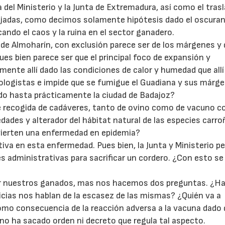
 del Ministerio y la Junta de Extremadura, así como el tras
Miajadas, como decimos solamente hipótesis dado el oscura
ando el caos y la ruina en el sector ganadero.
 de Almoharín, con exclusión parece ser de los márgenes y d
es bien parece ser que el principal foco de expansión y
ente allí dado las condiciones de calor y humedad que allí
cologistas e impide que se fumigue el Guadiana y sus márg
do hasta prácticamente la ciudad de Badajoz?
 recogida de cadáveres, tanto de ovino como de vacuno 
des y alterador del hábitat natural de las especies carro
vierten una enfermedad en epidemia?
va en esta enfermedad. Pues bien, la Junta y Ministerio p
s administrativas para sacrificar un cordero. ¿Con esto se
r nuestros ganados, mas nos hacemos dos preguntas. ¿H
ticias nos hablan de la escasez de las mismas? ¿Quién va a
omo consecuencia de la reacción adversa a la vacuna dado
no ha sacado orden ni decreto que regula tal aspecto.