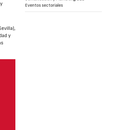
y
Eventos sectoriales
villa),
dad y
as