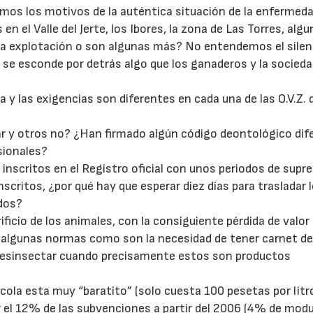
emos los motivos de la auténtica situación de la enfermeda
en el Valle del Jerte, los Ibores, la zona de Las Torres, alg
la explotación o son algunas más? No entendemos el silen
 se esconde por detrás algo que los ganaderos y la socied
y las exigencias son diferentes en cada una de las O.V.Z. d
22/07/2026
29/07/2026
r y otros no? ¿Han firmado algún código deontológico dif
sionales?
inscritos en el Registro oficial con unos periodos de supr
nscritos, ¿por qué hay que esperar diez días para trasladar 
 dos?
ficio de los animales, con la consiguiente pérdida de valor 
e algunas normas como son la necesidad de tener carnet d
 desinsectar cuando precisamente estos son productos
cola esta muy “baratito” (solo cuesta 100 pesetas por litro
ar el 12% de las subvenciones a partir del 2006 (4% de modu