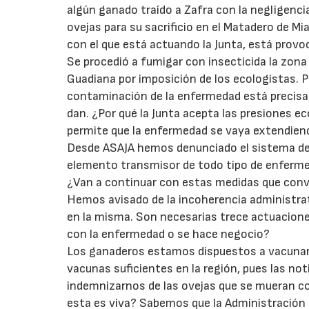
algún ganado traído a Zafra con la negligencia
ovejas para su sacrificio en el Matadero de 
con el que está actuando la Junta, está provoc
Se procedió a fumigar con insecticida la zona
Guadiana por imposición de los ecologistas. Pu
contaminación de la enfermedad está precisam
dan. ¿Por qué la Junta acepta las presiones e
permite que la enfermedad se vaya extendien
Desde ASAJA hemos denunciado el sistema de
elemento transmisor de todo tipo de enfermeda
¿Van a continuar con estas medidas que con
Hemos avisado de la incoherencia administrati
en la misma. Son necesarias trece actuacione
con la enfermedad o se hace negocio?
Los ganaderos estamos dispuestos a vacuna
vacunas suficientes en la región, pues las no
indemnizarnos de las ovejas que se mueran c
esta es viva? Sabemos que la Administración 