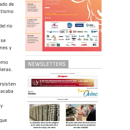
lado de
ntismo
el río
 se
enes y
como
NEWSLETTERS
ñeras.
ersisten
 acaba
ay
 que