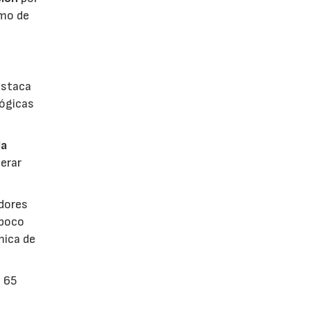
umo de
estaca
lógicas
la
erar
dores
 poco
mica de
n 65