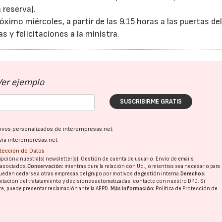
 reserva).
ximo miércoles, a partir de las 9.15 horas a las puertas de
s y felicitaciones a la ministra.
Ver ejemplo
SUSCRIBIRME GRATIS
ativos personalizados de interempresas.net
vía interempresas.net
otección de Datos
pción a nuestra(s) newsletter(s). Gestión de cuenta de usuario. Envío de emails
o asociados.
Conservación:
mientras dure la relación con Ud., o mientras sea necesario para
ueden cederse a otras
empresas del grupo
por motivos de gestión interna.
Derechos:
imitación del tratatamiento y decisiones automatizadas:
contacte con nuestro DPD
. Si
nte, puede presentar reclamación ante la
AEPD
.
Más información:
Política de Protección de