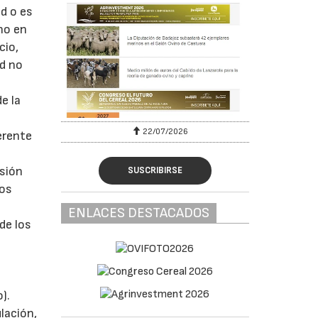
d o es
uno en
cio,
ad no
e la
22/07/2026
erente
esión
SUSCRIBIRSE
los
ENLACES DESTACADOS
de los
e
).
lación,