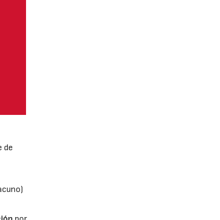
e de
vacuno)
ión
por