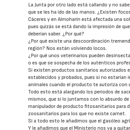
La Junta por otro lado está callando y no sab
que se les ha ido de las manos. ¿Existen focos 
Cáceres y en Almoharín está afectada una so
pues quizás se está dando la impresión de que
deberían saber. ¿Por qué?
¿Por qué existe una descoordinación tremenda 
región? Nos están volviendo locos.
¿Por qué unos veterinarios pueden desinsecta
o es que se sospecha de los auténticos profe
Si existen productos sanitarios autorizados e 
establecidos y probados, pues si no estarían i
animales cuando el producto te autoriza con
Todo esto está alargando los periodos de sacri
mismos, que si lo juntamos con lo absurdo d
manipulador de producto fitosanitarios para
zoosanitarios para los que no existe carnet.
Si a todo esto le añadimos que el gasóleo agrí
Y le añadimos que el Ministerio nos va a quit