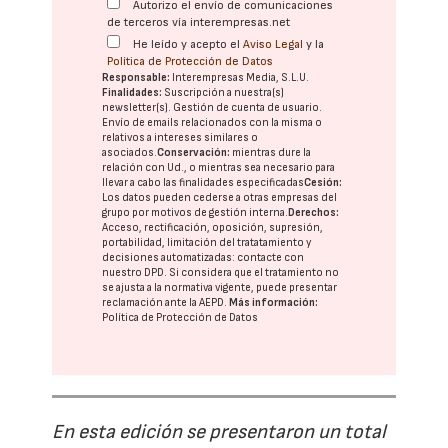
Autorizo el envío de comunicaciones
de terceros vía interempresas.net
He leído y acepto el
Aviso Legal
y la
Política de Protección de Datos
Responsable:
Interempresas Media, S.L.U.
Finalidades:
Suscripción a nuestra(s)
newsletter(s). Gestión de cuenta de usuario.
Envío de emails relacionados con la misma o
relativos a intereses similares o
asociados.
Conservación:
mientras dure la
relación con Ud., o mientras sea necesario para
llevar a cabo las finalidades especificadas
Cesión:
Los datos pueden cederse a otras
empresas del
grupo
por motivos de gestión interna.
Derechos:
Acceso, rectificación, oposición, supresión,
portabilidad, limitación del tratatamiento y
decisiones automatizadas:
contacte con
nuestro DPD
. Si considera que el tratamiento no
se ajusta a la normativa vigente, puede presentar
reclamación ante la
AEPD
.
Más información:
Política de Protección de Datos
En esta edición se presentaron un total