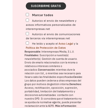
SUSCRIBIRME GRATIS
Marcar todos
Autorizo el envío de newsletters y
avisos informativos personalizados de
interempresas.net
Autorizo el envío de comunicaciones
de terceros vía interempresas.net
He leído y acepto el
Aviso Legal
y la
Política de Protección de Datos
Responsable:
Interempresas Media, S.L.U.
Finalidades:
Suscripción a nuestra(s)
newsletter(s). Gestión de cuenta de usuario.
Envío de emails relacionados con la misma o
relativos a intereses similares o
asociados.
Conservación:
mientras dure la
relación con Ud., o mientras sea necesario para
llevar a cabo las finalidades especificadas
Cesión:
Los datos pueden cederse a otras
empresas del
grupo
por motivos de gestión interna.
Derechos:
Acceso, rectificación, oposición, supresión,
portabilidad, limitación del tratatamiento y
decisiones automatizadas:
contacte con
nuestro DPD
. Si considera que el tratamiento no
se ajusta a la normativa vigente, puede presentar
reclamación ante la
AEPD
.
Más información: