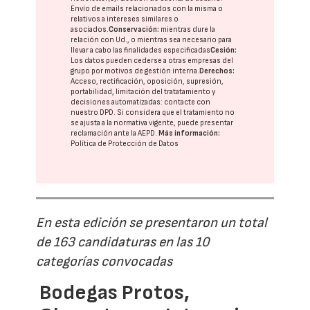
Envío de emails relacionados con la misma o
relativos a intereses similares o
asociados.
Conservación:
mientras dure la
relación con Ud., o mientras sea necesario para
llevar a cabo las finalidades especificadas
Cesión:
Los datos pueden cederse a otras
empresas del
grupo
por motivos de gestión interna.
Derechos:
Acceso, rectificación, oposición, supresión,
portabilidad, limitación del tratatamiento y
decisiones automatizadas:
contacte con
nuestro DPD
. Si considera que el tratamiento no
se ajusta a la normativa vigente, puede presentar
reclamación ante la
AEPD
.
Más información:
Política de Protección de Datos
En esta edición se presentaron un total
de 163 candidaturas en las 10
categorías convocadas
Bodegas Protos,