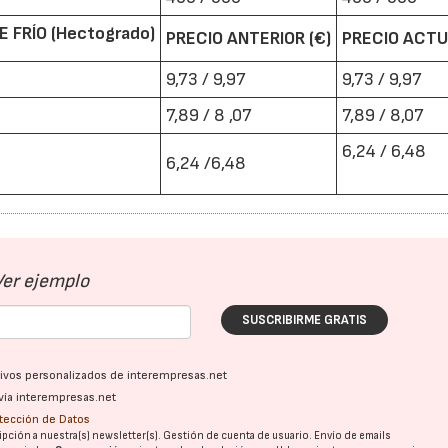
 FRÍO (Hectogrado)
PRECIO ANTERIOR (€)
PRECIO ACTU
9,73 / 9,97
9,73 / 9,97
7,89 / 8 ,07
7,89 / 8,07
6,24 / 6,48
6,24 /6,48
Ver ejemplo
SUSCRIBIRME GRATIS
ativos personalizados de interempresas.net
vía interempresas.net
otección de Datos
pción a nuestra(s) newsletter(s). Gestión de cuenta de usuario. Envío de emails