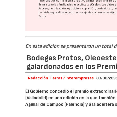
relacionados con la misma o relativos a intereses similares 
llevar a cabo las finalidades especificadas
Cesión:
Los datos p
Acceso, rectificación, oposición, supresión, portabilidad, l
considera que el tratamiento no se ajusta a la normativa vige
Datos
En esta edición se presentaron un total 
Bodegas Protos, Oleoestep
galardonados en los Prem
Redacción Tierras / Interempresas
03/08/202
El Gobierno concedió el premio extraordinar
(Valladolid) en una edición en la que también
Aguilar de Campoo (Palencia) y a la aceitera 