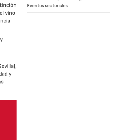
tinción
Eventos sectoriales
el vino
encia
y
villa),
dad y
as