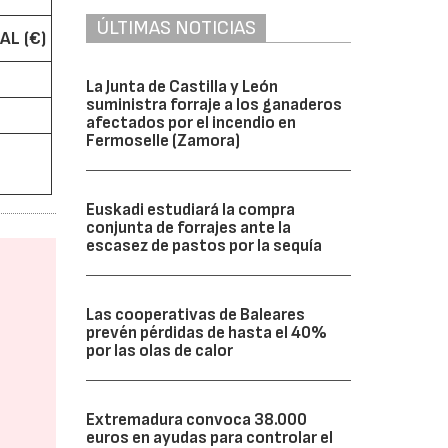
ÚLTIMAS NOTICIAS
AL (€)
La Junta de Castilla y León
suministra forraje a los ganaderos
afectados por el incendio en
Fermoselle (Zamora)
Euskadi estudiará la compra
conjunta de forrajes ante la
escasez de pastos por la sequía
Las cooperativas de Baleares
prevén pérdidas de hasta el 40%
por las olas de calor
Extremadura convoca 38.000
euros en ayudas para controlar el