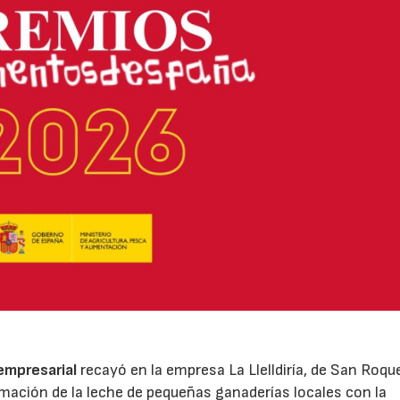
 empresarial
recayó en la empresa La Llelldiría, de San Roqu
mación de la leche de pequeñas ganaderías locales con la