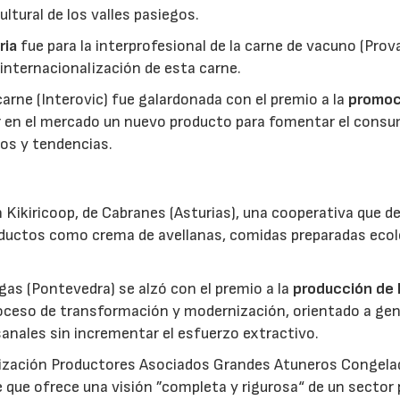
ltural de los valles pasiegos.
ria
fue para la interprofesional de la carne de vacuno (Pro
 internacionalización de esta carne.
 carne (Interovic) fue galardonada con el premio a la
promoc
ar en el mercado un nuevo producto para fomentar el cons
os y tendencias.
 Kikiricoop, de Cabranes (Asturias), una cooperativa que d
roductos como crema de avellanas, comidas preparadas eco
gas (Pontevedra) se alzó con el premio a la
producción de 
roceso de transformación y modernización, orientado a gen
anales sin incrementar el esfuerzo extractivo.
nización Productores Asociados Grandes Atuneros Congela
 que ofrece una visión ”completa y rigurosa“ de un sector