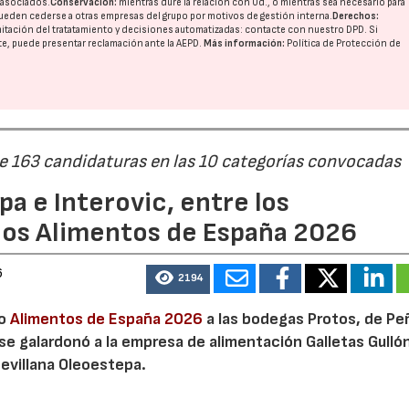
o asociados.
Conservación:
mientras dure la relación con Ud., o mientras sea necesario para
ueden cederse a otras
empresas del grupo
por motivos de gestión interna.
Derechos:
imitación del tratatamiento y decisiones automatizadas:
contacte con nuestro DPD
. Si
nte, puede presentar reclamación ante la
AEPD
.
Más información:
Política de Protección de
de 163 candidaturas en las 10 categorías convocadas
a e Interovic, entre los
ios Alimentos de España 2026
6
2194
io
Alimentos de España 2026
a las bodegas Protos, de Peñ
 se galardonó a la empresa de alimentación Galletas Gulló
sevillana Oleoestepa.