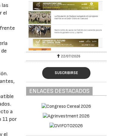
 las
r el
 frente
erla
 de
22/07/2026
SUSCRIBIRSE
ión.
iantes,
ENLACES DESTACADOS
atible
ados.
ecto a
n 11 por
y el