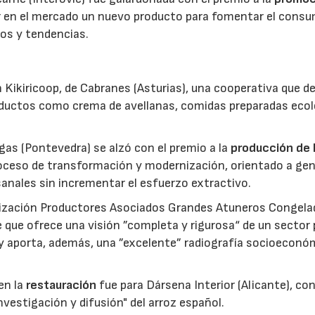
ar en el mercado un nuevo producto para fomentar el cons
os y tendencias.
 Kikiricoop, de Cabranes (Asturias), una cooperativa que d
roductos como crema de avellanas, comidas preparadas eco
gas (Pontevedra) se alzó con el premio a la
producción de 
roceso de transformación y modernización, orientado a gen
anales sin incrementar el esfuerzo extractivo.
nización Productores Asociados Grandes Atuneros Congela
 que ofrece una visión ”completa y rigurosa“ de un sector
 y aporta, además, una ”excelente” radiografía socioeconó
en la
restauración
fue para Dársena Interior (Alicante), co
nvestigación y difusión" del arroz español.