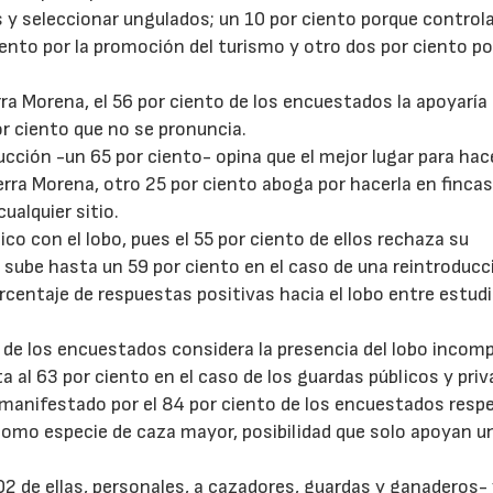
 y seleccionar ungulados; un 10 por ciento porque controla
ento por la promoción del turismo y otro dos por ciento po
rra Morena, el 56 por ciento de los encuestados la apoyaría
or ciento que no se pronuncia.
ucción -un 65 por ciento- opina que el mejor lugar para hac
erra Morena, otro 25 por ciento aboga por hacerla en fincas
22/07/2026
29/07/2026
ualquier sitio.
o con el lobo, pues el 55 por ciento de ellos rechaza su
sube hasta un 59 por ciento en el caso de una reintroducc
orcentaje de respuestas positivas hacia el lobo entre estud
o de los encuestados considera la presencia del lobo incomp
 al 63 por ciento en el caso de los guardas públicos y priv
manifestado por el 84 por ciento de los encuestados resp
como especie de caza mayor, posibilidad que solo apoyan u
2 de ellas, personales, a cazadores, guardas y ganaderos- 