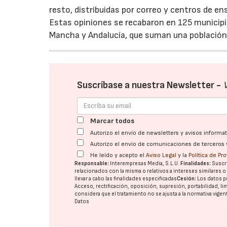
resto, distribuidas por correo y centros de e
Estas opiniones se recabaron en 125 municipi
Mancha y Andalucía, que suman una población
Suscríbase a nuestra Newsletter -
Marcar todos
Autorizo el envío de newsletters y avisos inform
Autorizo el envío de comunicaciones de terceros 
He leído y acepto el
Aviso Legal
y la
Política de Pr
Responsable:
Interempresas Media, S.L.U.
Finalidades:
Suscri
relacionados con la misma o relativos a intereses similares 
llevar a cabo las finalidades especificadas
Cesión:
Los datos p
Acceso, rectificación, oposición, supresión, portabilidad, l
considera que el tratamiento no se ajusta a la normativa vige
Datos