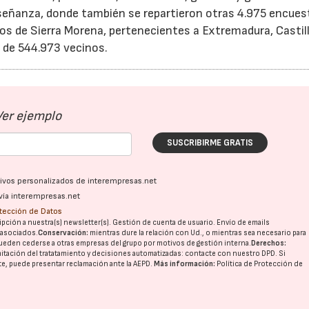
nseñanza, donde también se repartieron otras 4.975 encues
os de Sierra Morena, pertenecientes a Extremadura, Castil
 de 544.973 vecinos.
Ver ejemplo
SUSCRIBIRME GRATIS
ativos personalizados de interempresas.net
vía interempresas.net
otección de Datos
pción a nuestra(s) newsletter(s). Gestión de cuenta de usuario. Envío de emails
o asociados.
Conservación:
mientras dure la relación con Ud., o mientras sea necesario para
ueden cederse a otras
empresas del grupo
por motivos de gestión interna.
Derechos:
imitación del tratatamiento y decisiones automatizadas:
contacte con nuestro DPD
. Si
nte, puede presentar reclamación ante la
AEPD
.
Más información:
Política de Protección de