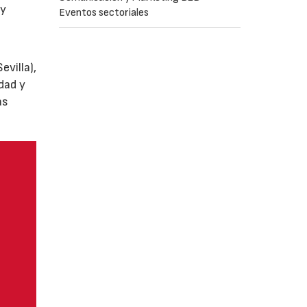
y
Eventos sectoriales
villa),
dad y
as