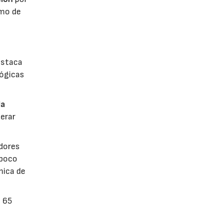
umo de
estaca
lógicas
la
erar
dores
 poco
mica de
n 65