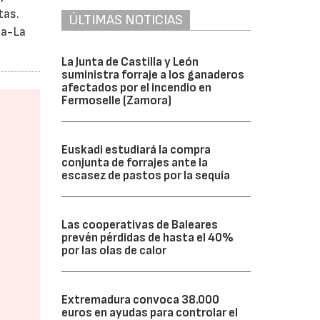
tas.
ÚLTIMAS NOTICIAS
la-La
La Junta de Castilla y León
suministra forraje a los ganaderos
afectados por el incendio en
Fermoselle (Zamora)
Euskadi estudiará la compra
conjunta de forrajes ante la
escasez de pastos por la sequía
Las cooperativas de Baleares
prevén pérdidas de hasta el 40%
por las olas de calor
Extremadura convoca 38.000
euros en ayudas para controlar el