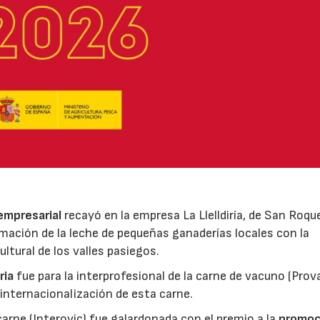
 empresarial
recayó en la empresa La Llelldiría, de San Roqu
mación de la leche de pequeñas ganaderías locales con la
ltural de los valles pasiegos.
ria
fue para la interprofesional de la carne de vacuno (Pro
 internacionalización de esta carne.
 carne (Interovic) fue galardonada con el premio a la
promoc