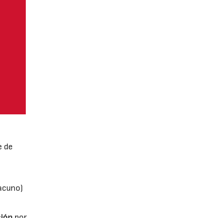
e de
vacuno)
ión
por