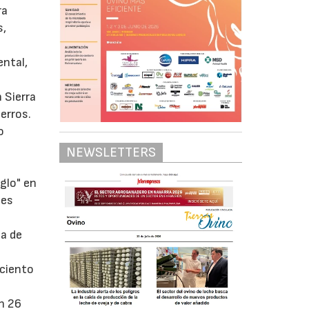
ra
s,
ntal,
 Sierra
erros.
o
NEWSLETTERS
glo" en
ses
ia de
 ciento
un 26