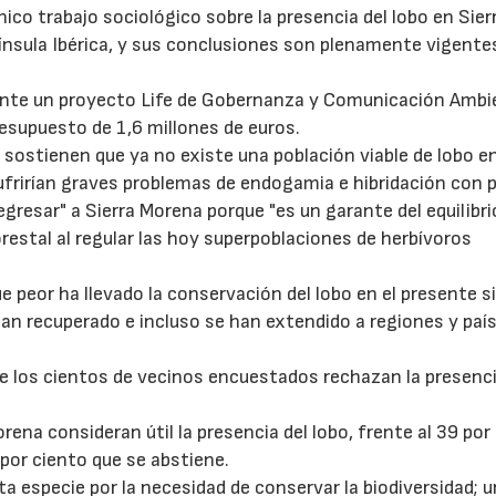
nico trabajo sociológico sobre la presencia del lobo en Sier
ínsula Ibérica, y sus conclusiones son plenamente vigente
ente un proyecto Life de Gobernanza y Comunicación Ambie
esupuesto de 1,6 millones de euros.
 sostienen que ya no existe una población viable de lobo en
ufrirían graves problemas de endogamia e hibridación con p
egresar" a Sierra Morena porque "es un garante del equilibri
restal al regular las hoy superpoblaciones de herbívoros
 peor ha llevado la conservación del lobo en el presente si
han recuperado e incluso se han extendido a regiones y paí
 de los cientos de vecinos encuestados rechazan la presenc
rena consideran útil la presencia del lobo, frente al 39 por
 por ciento que se abstiene.
ta especie por la necesidad de conservar la biodiversidad; 