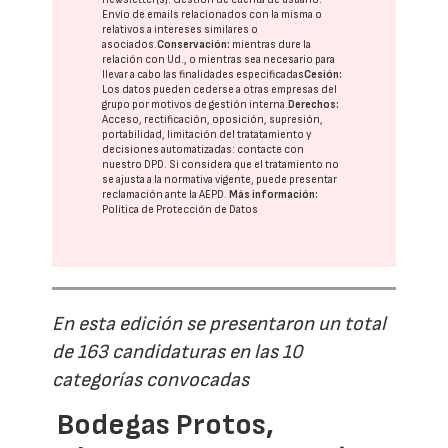
Envío de emails relacionados con la misma o
relativos a intereses similares o
asociados.
Conservación:
mientras dure la
relación con Ud., o mientras sea necesario para
llevar a cabo las finalidades especificadas
Cesión:
Los datos pueden cederse a otras
empresas del
grupo
por motivos de gestión interna.
Derechos:
Acceso, rectificación, oposición, supresión,
portabilidad, limitación del tratatamiento y
decisiones automatizadas:
contacte con
nuestro DPD
. Si considera que el tratamiento no
se ajusta a la normativa vigente, puede presentar
reclamación ante la
AEPD
.
Más información:
Política de Protección de Datos
En esta edición se presentaron un total
de 163 candidaturas en las 10
categorías convocadas
Bodegas Protos,