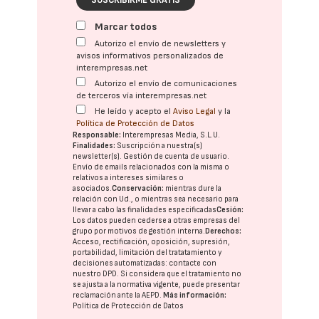
SUSCRIBIRME GRATIS
Marcar todos
Autorizo el envío de newsletters y
avisos informativos personalizados de
interempresas.net
Autorizo el envío de comunicaciones
de terceros vía interempresas.net
He leído y acepto el
Aviso Legal
y la
Política de Protección de Datos
Responsable:
Interempresas Media, S.L.U.
Finalidades:
Suscripción a nuestra(s)
newsletter(s). Gestión de cuenta de usuario.
Envío de emails relacionados con la misma o
relativos a intereses similares o
asociados.
Conservación:
mientras dure la
relación con Ud., o mientras sea necesario para
llevar a cabo las finalidades especificadas
Cesión:
Los datos pueden cederse a otras
empresas del
grupo
por motivos de gestión interna.
Derechos:
Acceso, rectificación, oposición, supresión,
portabilidad, limitación del tratatamiento y
decisiones automatizadas:
contacte con
nuestro DPD
. Si considera que el tratamiento no
se ajusta a la normativa vigente, puede presentar
reclamación ante la
AEPD
.
Más información:
Política de Protección de Datos