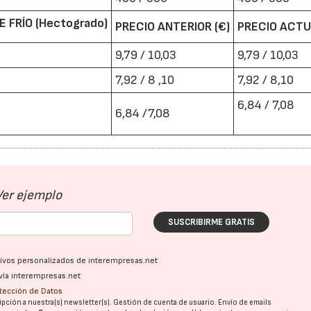
 FRÍO (Hectogrado)
PRECIO ANTERIOR (€)
PRECIO ACTU
9,79 / 10,03
9,79 / 10,03
7,92 / 8 ,10
7,92 / 8,10
6,84 / 7,08
6,84 /7,08
Ver ejemplo
SUSCRIBIRME GRATIS
ativos personalizados de interempresas.net
vía interempresas.net
otección de Datos
pción a nuestra(s) newsletter(s). Gestión de cuenta de usuario. Envío de emails