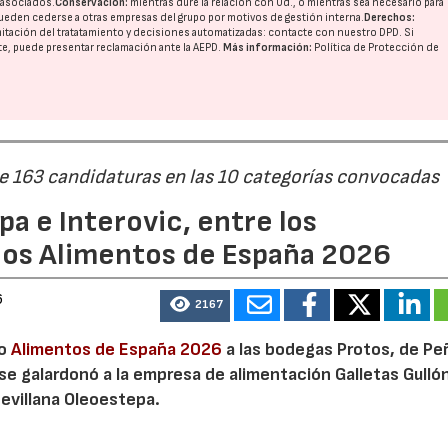
o asociados.
Conservación:
mientras dure la relación con Ud., o mientras sea necesario para
ueden cederse a otras
empresas del grupo
por motivos de gestión interna.
Derechos:
imitación del tratatamiento y decisiones automatizadas:
contacte con nuestro DPD
. Si
nte, puede presentar reclamación ante la
AEPD
.
Más información:
Política de Protección de
de 163 candidaturas en las 10 categorías convocadas
a e Interovic, entre los
ios Alimentos de España 2026
6
2167
io
Alimentos de España 2026
a las bodegas Protos, de Peñ
 se galardonó a la empresa de alimentación Galletas Gulló
sevillana Oleoestepa.