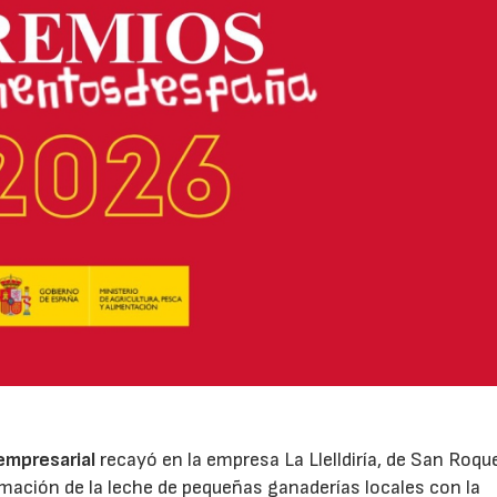
 empresarial
recayó en la empresa La Llelldiría, de San Roqu
mación de la leche de pequeñas ganaderías locales con la