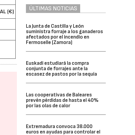
ÚLTIMAS NOTICIAS
AL (€)
La Junta de Castilla y León
suministra forraje a los ganaderos
afectados por el incendio en
Fermoselle (Zamora)
Euskadi estudiará la compra
conjunta de forrajes ante la
escasez de pastos por la sequía
Las cooperativas de Baleares
prevén pérdidas de hasta el 40%
por las olas de calor
Extremadura convoca 38.000
euros en ayudas para controlar el