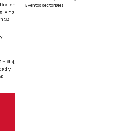
tinción
Eventos sectoriales
el vino
encia
y
villa),
dad y
as