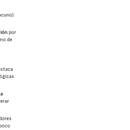
vacuno)
ión
por
umo de
estaca
lógicas
la
erar
dores
 poco