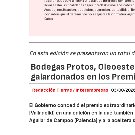
relacionados con la misma o relativos a intereses similares 
llevar a cabo las finalidades especificadas
Cesión:
Los datos p
Acceso, rectificación, oposición, supresión, portabilidad, l
considera que el tratamiento no se ajusta a la normativa vige
Datos
En esta edición se presentaron un total 
Bodegas Protos, Oleoestep
galardonados en los Prem
Redacción Tierras / Interempresas
03/08/202
El Gobierno concedió el premio extraordinar
(Valladolid) en una edición en la que también
Aguilar de Campoo (Palencia) y a la aceitera 