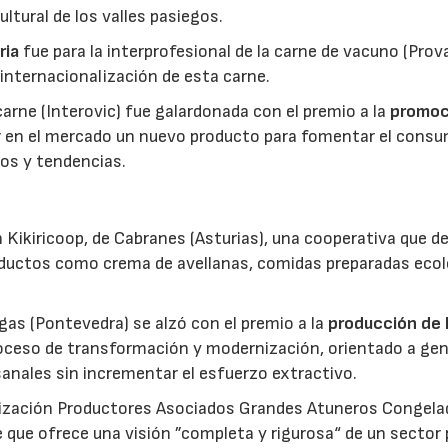
ltural de los valles pasiegos.
ria
fue para la interprofesional de la carne de vacuno (Pro
 internacionalización de esta carne.
 carne (Interovic) fue galardonada con el premio a la
promoc
ar en el mercado un nuevo producto para fomentar el cons
os y tendencias.
 Kikiricoop, de Cabranes (Asturias), una cooperativa que d
roductos como crema de avellanas, comidas preparadas eco
gas (Pontevedra) se alzó con el premio a la
producción de 
roceso de transformación y modernización, orientado a gen
anales sin incrementar el esfuerzo extractivo.
nización Productores Asociados Grandes Atuneros Congela
 que ofrece una visión ”completa y rigurosa“ de un sector