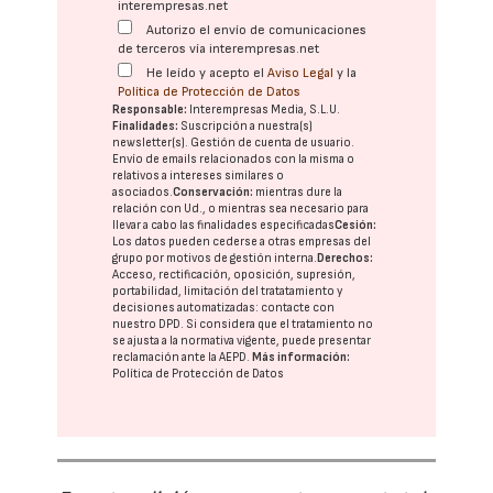
interempresas.net
Autorizo el envío de comunicaciones
de terceros vía interempresas.net
He leído y acepto el
Aviso Legal
y la
Política de Protección de Datos
Responsable:
Interempresas Media, S.L.U.
Finalidades:
Suscripción a nuestra(s)
newsletter(s). Gestión de cuenta de usuario.
Envío de emails relacionados con la misma o
relativos a intereses similares o
asociados.
Conservación:
mientras dure la
relación con Ud., o mientras sea necesario para
llevar a cabo las finalidades especificadas
Cesión:
Los datos pueden cederse a otras
empresas del
grupo
por motivos de gestión interna.
Derechos:
Acceso, rectificación, oposición, supresión,
portabilidad, limitación del tratatamiento y
decisiones automatizadas:
contacte con
nuestro DPD
. Si considera que el tratamiento no
se ajusta a la normativa vigente, puede presentar
reclamación ante la
AEPD
.
Más información:
Política de Protección de Datos