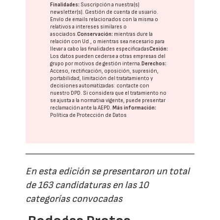
Finalidades:
Suscripción a nuestra(s)
newsletter(s). Gestión de cuenta de usuario.
Envío de emails relacionados con la misma o
relativos a intereses similares o
asociados.
Conservación:
mientras dure la
relación con Ud., o mientras sea necesario para
llevar a cabo las finalidades especificadas
Cesión:
Los datos pueden cederse a otras
empresas del
grupo
por motivos de gestión interna.
Derechos:
Acceso, rectificación, oposición, supresión,
portabilidad, limitación del tratatamiento y
decisiones automatizadas:
contacte con
nuestro DPD
. Si considera que el tratamiento no
se ajusta a la normativa vigente, puede presentar
reclamación ante la
AEPD
.
Más información:
Política de Protección de Datos
En esta edición se presentaron un total
de 163 candidaturas en las 10
categorías convocadas