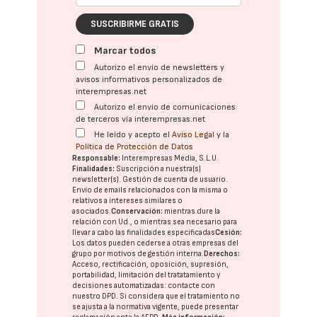
SUSCRIBIRME GRATIS
Marcar todos
Autorizo el envío de newsletters y
avisos informativos personalizados de
interempresas.net
Autorizo el envío de comunicaciones
de terceros vía interempresas.net
He leído y acepto el
Aviso Legal
y la
Política de Protección de Datos
Responsable:
Interempresas Media, S.L.U.
Finalidades:
Suscripción a nuestra(s)
newsletter(s). Gestión de cuenta de usuario.
Envío de emails relacionados con la misma o
relativos a intereses similares o
asociados.
Conservación:
mientras dure la
relación con Ud., o mientras sea necesario para
llevar a cabo las finalidades especificadas
Cesión:
Los datos pueden cederse a otras
empresas del
grupo
por motivos de gestión interna.
Derechos:
Acceso, rectificación, oposición, supresión,
portabilidad, limitación del tratatamiento y
decisiones automatizadas:
contacte con
nuestro DPD
. Si considera que el tratamiento no
se ajusta a la normativa vigente, puede presentar