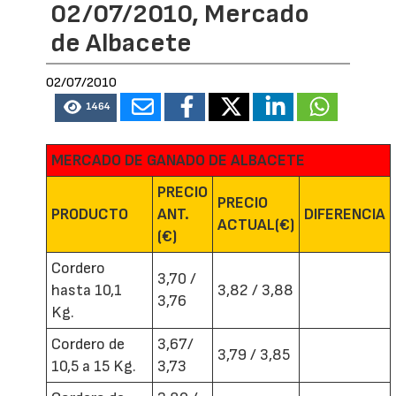
02/07/2010, Mercado
de Albacete
02/07/2010
1464
MERCADO DE GANADO DE ALBACETE
PRECIO
PRECIO
PRODUCTO
ANT.
DIFERENCIA
ACTUAL(€)
(€)
Cordero
3,70 /
hasta 10,1
3,82 / 3,88
3,76
Kg.
Cordero de
3,67/
3,79 / 3,85
10,5 a 15 Kg.
3,73