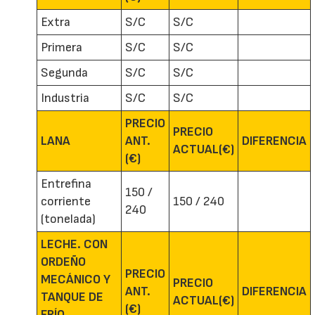
Extra
S/C
S/C
Primera
S/C
S/C
Segunda
S/C
S/C
Industria
S/C
S/C
PRECIO
PRECIO
LANA
ANT.
DIFERENCIA
ACTUAL(€)
(€)
Entrefina
150 /
corriente
150 / 240
240
(tonelada)
LECHE. CON
ORDEÑO
PRECIO
MECÁNICO Y
PRECIO
ANT.
DIFERENCIA
TANQUE DE
ACTUAL(€)
(€)
FRÍO