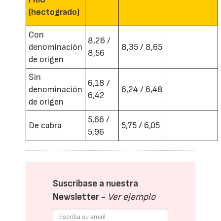
(hectogrado)
Con
8,26 /
denominación
8,35 / 8,65
8,56
de origen
Sin
6,18 /
denominación
6,24 / 6,48
6,42
de origen
5,66 /
De cabra
5,75 / 6,05
5,96
Suscríbase a nuestra
Newsletter -
Ver ejemplo