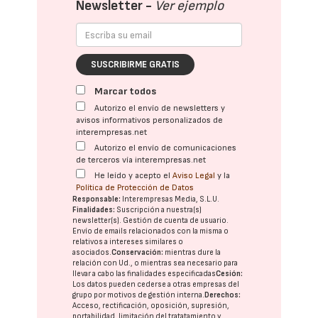
Newsletter -
Ver ejemplo
SUSCRIBIRME GRATIS
Marcar todos
Autorizo el envío de newsletters y
avisos informativos personalizados de
interempresas.net
Autorizo el envío de comunicaciones
de terceros vía interempresas.net
He leído y acepto el
Aviso Legal
y la
Política de Protección de Datos
Responsable:
Interempresas Media, S.L.U.
Finalidades:
Suscripción a nuestra(s)
newsletter(s). Gestión de cuenta de usuario.
Envío de emails relacionados con la misma o
relativos a intereses similares o
asociados.
Conservación:
mientras dure la
relación con Ud., o mientras sea necesario para
llevar a cabo las finalidades especificadas
Cesión:
Los datos pueden cederse a otras
empresas del
grupo
por motivos de gestión interna.
Derechos:
Acceso, rectificación, oposición, supresión,
portabilidad, limitación del tratatamiento y