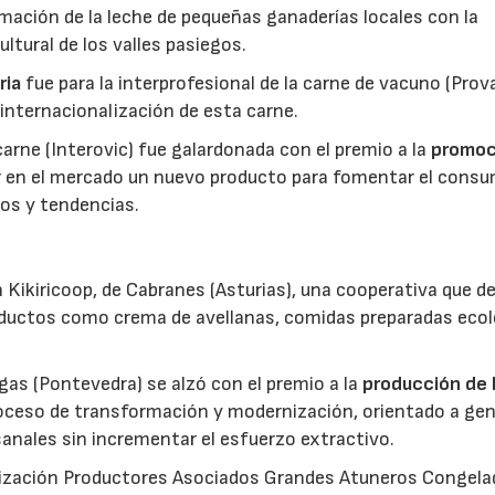
mación de la leche de pequeñas ganaderías locales con la
ltural de los valles pasiegos.
ria
fue para la interprofesional de la carne de vacuno (Pro
 internacionalización de esta carne.
 carne (Interovic) fue galardonada con el premio a la
promoc
ar en el mercado un nuevo producto para fomentar el cons
os y tendencias.
 Kikiricoop, de Cabranes (Asturias), una cooperativa que d
roductos como crema de avellanas, comidas preparadas eco
gas (Pontevedra) se alzó con el premio a la
producción de 
roceso de transformación y modernización, orientado a gen
anales sin incrementar el esfuerzo extractivo.
nización Productores Asociados Grandes Atuneros Congela