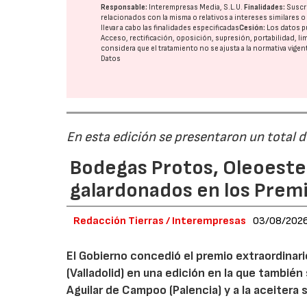
Responsable:
Interempresas Media, S.L.U.
Finalidades:
Suscri
relacionados con la misma o relativos a intereses similares 
llevar a cabo las finalidades especificadas
Cesión:
Los datos p
Acceso, rectificación, oposición, supresión, portabilidad, l
considera que el tratamiento no se ajusta a la normativa vige
Datos
22/07/2026
En esta edición se presentaron un total 
Bodegas Protos, Oleoestep
galardonados en los Prem
Redacción Tierras / Interempresas
03/08/202
El Gobierno concedió el premio extraordinar
(Valladolid) en una edición en la que también
Aguilar de Campoo (Palencia) y a la aceitera 