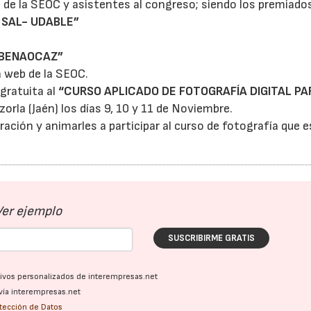
 de la SEOC y asistentes al congreso; siendo los premiado
 SAL- UDABLE”
 BENAOCAZ”
a web de la SEOC.
 gratuita al
“CURSO APLICADO DE FOTOGRAFÍA DIGITAL PA
orla (Jaén) los días 9, 10 y 11 de Noviembre.
ación y animarles a participar al curso de fotografía que 
Ver ejemplo
SUSCRIBIRME GRATIS
ativos personalizados de interempresas.net
vía interempresas.net
otección de Datos