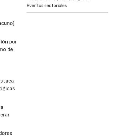
Eventos sectoriales
vacuno)
ión
por
umo de
estaca
lógicas
la
erar
dores