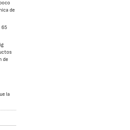
 poco
mica de
n 65
ig
ductos
n de
ue la