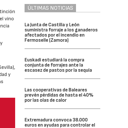
ÚLTIMAS NOTICIAS
tinción
el vino
La Junta de Castilla y León
encia
suministra forraje a los ganaderos
afectados por el incendio en
Fermoselle (Zamora)
y
Euskadi estudiará la compra
conjunta de forrajes ante la
villa),
escasez de pastos por la sequía
dad y
as
Las cooperativas de Baleares
prevén pérdidas de hasta el 40%
por las olas de calor
Extremadura convoca 38.000
euros en ayudas para controlar el